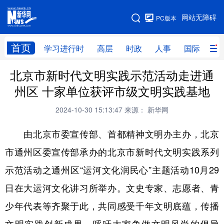
手机版
网站无障碍
PC版本
网站地图
首页
学习进行时
高层
时政
人事
国际
财
北京市新时代文明实践示范活动走进通
学习进行时
高层
时政
人事
州区 十家单位获评市级文明实践基地
国际
财经
网评
港澳
2024-10-30 15:13:47
来源： 新华网
台湾
思客智库
全球连线
教育
由北京市委宣传部、首都精神文明办主办，北京
科技
科创
量子
体育
市通州区委宣传部承办的北京市新时代文明实践系列
文化
书画
健康
军事
示范活动之通州区“运河文化润民心”主题活动10月29
访谈
视频
图片
政务
日在大运河文化讲习所举办。文史专家、志愿者、青
法律
中央文件
金融
汽车
少年代表等齐聚于此，共同感受千年文明底蕴，传播
食品
人居
信息化
数字经济