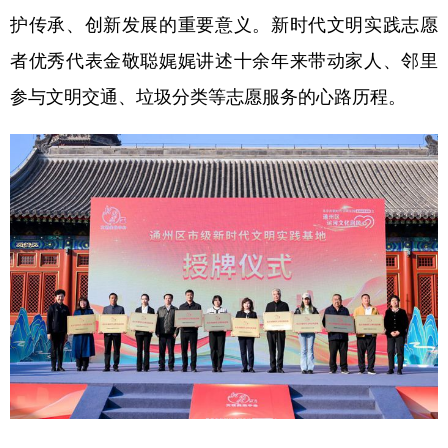
山东
河南
湖北
湖南
护传承、创新发展的重要意义。新时代文明实践志愿
广东
广西
海南
重庆
者优秀代表金敬聪娓娓讲述十余年来带动家人、邻里
四川
贵州
云南
西藏
参与文明交通、垃圾分类等志愿服务的心路历程。
陕西
甘肃
青海
宁夏
新疆
内蒙古
黑龙江
多语种频道
English
Español
Français
عربى
Русский язык
日本語
한국어
Deutsch
Português