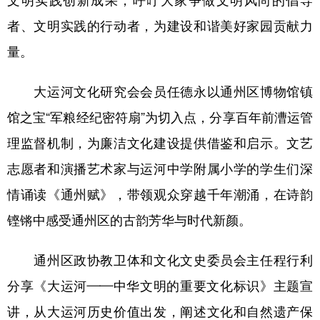
文明实践创新成果，呼吁大家争做文明风尚的倡导
者、文明实践的行动者，为建设和谐美好家园贡献力
学术中国
乡村振兴
银龄
溯源中国
量。
城市
旅游
能源
会展
彩票
娱乐
时尚
悦读
大运河文化研究会会员任德永以通州区博物馆镇
馆之宝“军粮经纪密符扇”为切入点，分享百年前漕运管
公益
一带一路
亚太网
上市公司
理监督机制，为廉洁文化建设提供借鉴和启示。文艺
文化产业
志愿者和演播艺术家与运河中学附属小学的学生们深
情诵读《通州赋》，带领观众穿越千年潮涌，在诗韵
地方频道
铿锵中感受通州区的古韵芳华与时代新颜。
北京
天津
河北
山西
通州区政协教卫体和文化文史委员会主任程行利
辽宁
吉林
上海
江苏
分享《大运河——中华文明的重要文化标识》主题宣
浙江
安徽
福建
江西
讲，从大运河历史价值出发，阐述文化和自然遗产保