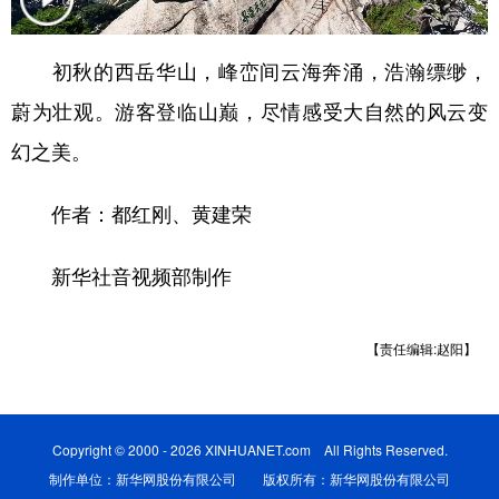
学术中国
乡村振兴
银龄
溯源中国
初秋的西岳华山，峰峦间云海奔涌，浩瀚缥缈，
城市
旅游
能源
会展
蔚为壮观。游客登临山巅，尽情感受大自然的风云变
彩票
娱乐
时尚
悦读
幻之美。
公益
一带一路
亚太网
上市公司
作者：都红刚、黄建荣
文化产业
新华社音视频部制作
地方频道
【责任编辑:赵阳】
北京
天津
河北
山西
辽宁
吉林
上海
江苏
Copyright © 2000 - 2026 XINHUANET.com All Rights Reserved.
浙江
安徽
福建
江西
制作单位：新华网股份有限公司 版权所有：新华网股份有限公司