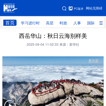
手机版
网站无障碍
PC版本
网站地图
首页
学习进行时
高层
时政
人事
国际
财
西岳华山：秋日云海别样美
学习进行时
高层
时政
人事
2025-09-04 11:02:33
来源：新华社
国际
财经
网评
港澳
台湾
思客智库
全球连线
教育
科技
科创
量子
体育
文化
书画
健康
军事
访谈
视频
图片
政务
法律
中央文件
金融
汽车
食品
人居
信息化
数字经济