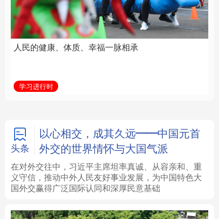
身公共服务体系
福一脉相承
法律
中央文件
金融
汽车
学而时习之
学习进行时
食品
人居
信息化
数字经济
学术中国
乡村振兴
银龄
溯源中国
以心相交，成其久远——中国元首
外交的世界情怀与大国气派
头条
城市
旅游
能源
会展
在对外交往中，习近平主席坦率真诚、从容亲和、重
义守信，推动中外人民友好事业发展，为中国特色大
彩票
娱乐
时尚
悦读
国外交赢得广泛国际认同和深厚民意基础
公益
一带一路
亚太网
上市公司
文化产业
地方频道