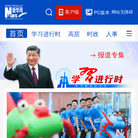
客户端
网站无障碍
PC版本
首页
网站地图
学习进行时
高层
时政
人事
国际
报道专集
学习进行时
高层
时政
人事
国际
财经
网评
港澳
台湾
思客智库
全球连线
教育
科技
科创
量子
体育
文化
书画
健康
军事
构建更高水平的全民健
人民的健康、体质、幸
访谈
视频
图片
政务