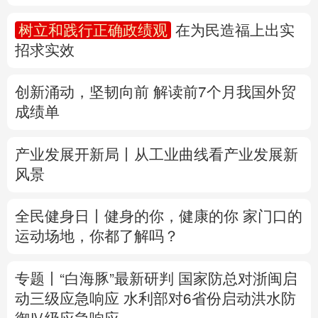
创新涌动，坚韧向前 解读前7个月我国外贸
多语种频道
成绩单
English
Español
Français
عربى
产业发展开新局丨
从工业曲线看产业发展新
Русский язык
日本語
한국어
风景
Deutsch
Português
全民健身日丨
健身的你，健康的你
家门口的
运动场地，你都了解吗？
专题丨
“白海豚”最新研判
国家防总对浙闽启
动三级应急响应
水利部对6省份启动洪水防
御Ⅳ级应急响应
全国用电负荷入夏以来第四次创历史新高