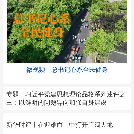
北京
天津
河北
山西
辽宁
吉林
上海
江苏
京
微视频丨总书记心系全民健身
浙江
安徽
福建
江西
山东
河南
湖北
湖南
专题丨
习近平党建思想理论品格系列述评之
三：以鲜明的问题导向加强自身建设
广东
广西
海南
重庆
四川
贵州
云南
西藏
新华时评丨在迎难而上中打开广阔天地
陕西
甘肃
青海
宁夏
树立和践行正确政绩观
在为民造福上出实
新疆
内蒙古
黑龙江
招求实效