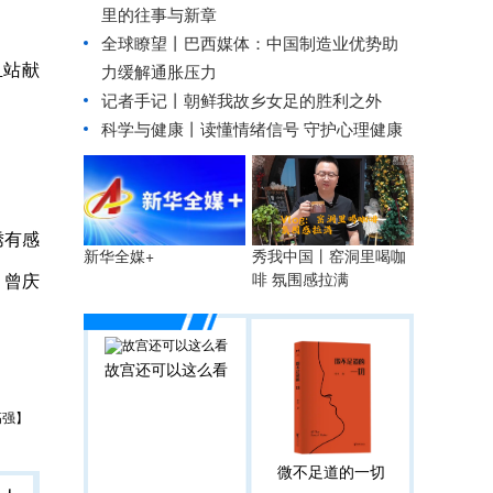
里的往事与新章
全球瞭望丨巴西媒体：中国制造业优势助
血站献
力缓解通胀压力
记者手记丨朝鲜我故乡女足的胜利之外
科学与健康丨读懂情绪信号 守护心理健康
绣有感
秀我中国丨窑洞里喝咖
新华全媒+
、曾庆
啡 氛围感拉满
故宫还可以这么看
高强】
微不足道的一切