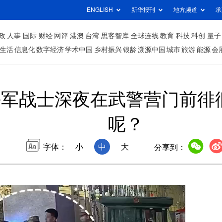
ENGLISH
新华报刊
地方频道
承
政
人事
国际
财经
网评
港澳
台湾
思客智库
全球连线
教育
科技
科创
量子
生活
信息化
数字经济
学术中国
乡村振兴
银龄
溯源中国
城市
旅游
能源
会
海军战士深夜在武警营门前徘
呢？
字体：
小
中
大
分享到：