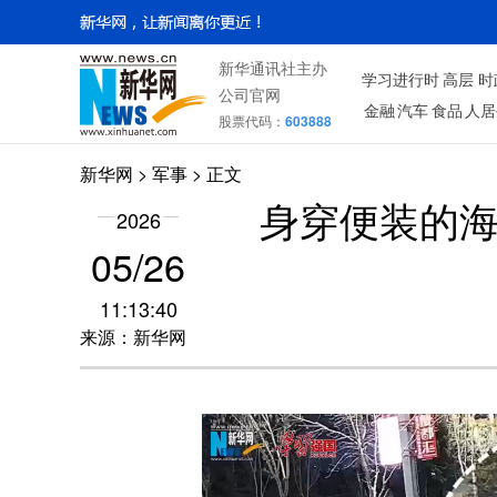
新华通讯社主办
学习进行时
高层
时
公司官网
金融
汽车
食品
人居
股票代码：
603888
新华网
>
军事
> 正文
身穿便装的
2026
05/26
11:13:40
来源：新华网