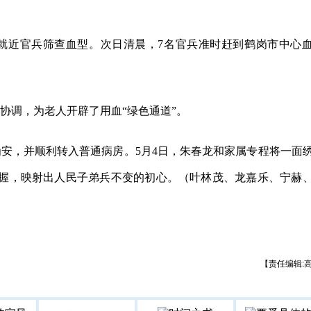
就近官兵筛查血型。次日清晨，7名官兵准时赶到鹤岗市中心
协调，为老人开辟了用血“绿色通道”。
安，并顺利转入普通病房。5月4日，朱春龙和家属专程将一面
握，映射出人民子弟兵不变的初心。
（叶林茂、龙嘉乐、宁赫
【责任编辑: