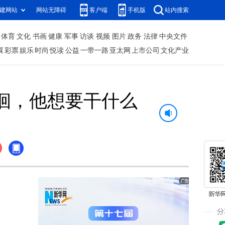
建网站
网站无障碍
客户端
手机版
站内搜索
体育
文化
书画
健康
军事
访谈
视频
图片
政务
法律
中央文件
展
彩票
娱乐
时尚
悦读
公益
一带一路
亚太网
上市公司
文化产业
徊，他想要干什么