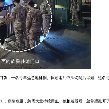
营门前，一名青年焦急地徘徊。执勤哨兵依法询问后得知，这名
CU，病情危重，急需大量持续用血，他抱着最后一丝希望敲开