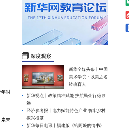
深度观察
新华全媒头条丨
中国
美术学院：以美之名
铸魂育人
青年叫
新华视点丨
政策精准赋能 护航民企行稳致
远
经济参考报丨
电力赋能特色产业 筑牢乡村
振兴根基
了素未
新华每日电讯丨
福建版《给阿嬷的情书》