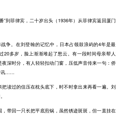
”到菲律宾，二十岁出头（1936年）从菲律宾返回厦
平洋战争。在刘登翰的记忆中，日本占领鼓浪屿的4年是
过20多岁，脸上渐渐堆起了愁云。有一段时间母亲帮人
是夜深时分，有人轻轻扣动门窗，压低声音传来一句：侨
音讯……
把读过的信压在枕头底下，时不时拿出来再看一遍。刘
秀。
，带回一只长把平底煎锅，虽然锈迹斑斑，但一直挂在