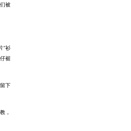
们被
“衫
衫仔裾
留下
任教，