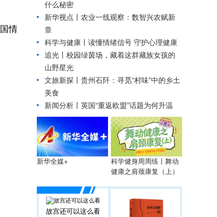
什么秘密
新华视点丨
农业一线观察：数智兴农赋新
国情
章
科学与健康丨读懂情绪信号 守护心理健康
追光丨
校园绿茵场，藏着这群藏族女孩的
山野星光
文旅新探丨贵州石阡：寻觅“村味”中的乡土
美食
新闻分析丨英国“重返欧盟”话题为何升温
科学健身周周练丨舞动
新华全媒+
健康之肩颈康复（上）
故宫还可以这么看