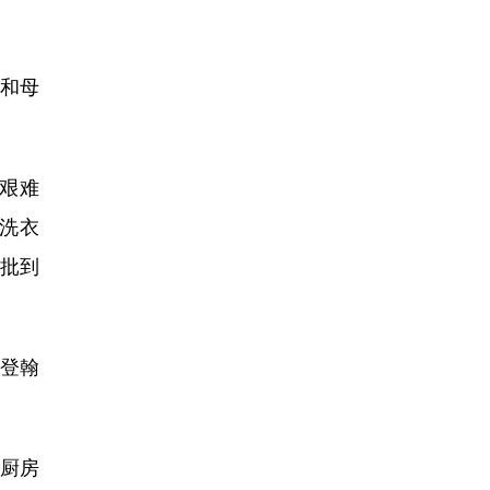
门和母
最艰难
洗衣
批到
登翰
厨房