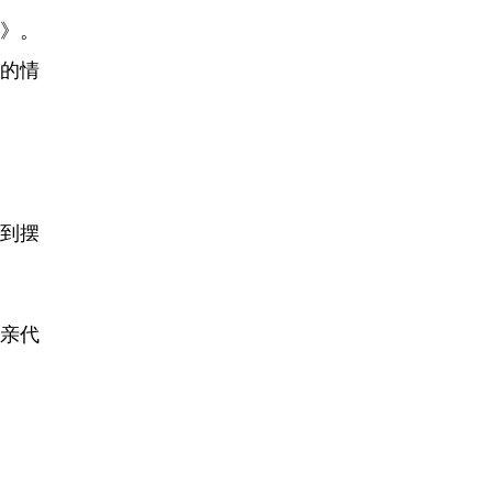
》。
的情
里到摆
父亲代