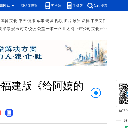
建网站
网站无障碍
客户端
手机版
站内搜索
体育
文化
书画
健康
军事
访谈
视频
图片
政务
法律
中央文件
展
彩票
娱乐
时尚
悦读
公益
一带一路
亚太网
上市公司
文化产业
—福建版《给阿嬷的