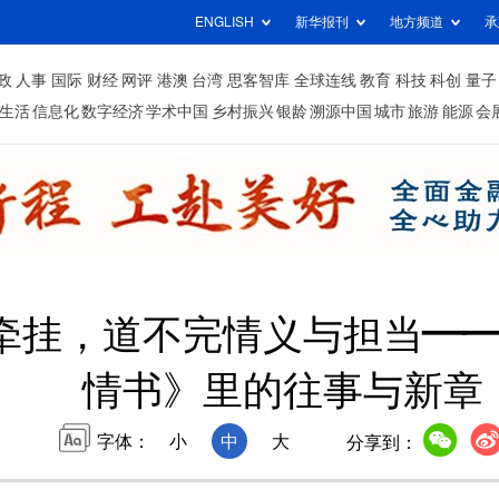
ENGLISH
新华报刊
地方频道
承
政
人事
国际
财经
网评
港澳
台湾
思客智库
全球连线
教育
科技
科创
量子
生活
信息化
数字经济
学术中国
乡村振兴
银龄
溯源中国
城市
旅游
能源
会
牵挂，道不完情义与担当—
情书》里的往事与新章
字体：
小
中
大
分享到：