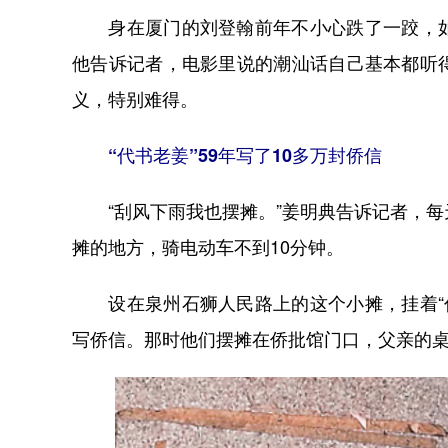
身在厦门的刘登翰前年不小心跌了一跤，如
他告诉记者，电影里说的潮汕话自己基本都听
义，特别难得。
“代书老姜”59年写了10多万封侨信
“刮风下雨我也摆摊。”姜明典告诉记者，每
摊的地方，骑电动车不到10分钟。
设在泉州石狮人民路上的这个小摊，挂着“代书
写侨信。那时他们摆摊在侨批馆门口，父亲的