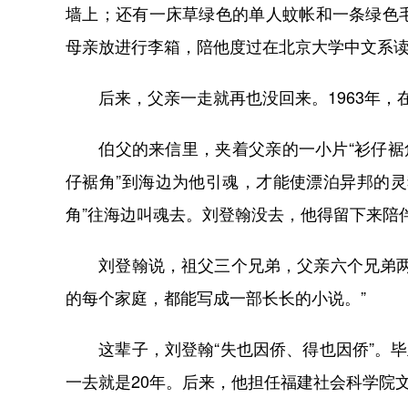
墙上；还有一床草绿色的单人蚊帐和一条绿色
母亲放进行李箱，陪他度过在北京大学中文系
后来，父亲一走就再也没回来。1963年，
伯父的来信里，夹着父亲的一小片“衫仔裾角
仔裾角”到海边为他引魂，才能使漂泊异邦的
角”往海边叫魂去。刘登翰没去，他得留下来陪
刘登翰说，祖父三个兄弟，父亲六个兄弟两个
的每个家庭，都能写成一部长长的小说。”
这辈子，刘登翰“失也因侨、得也因侨”。毕
一去就是20年。后来，他担任福建社会科学院