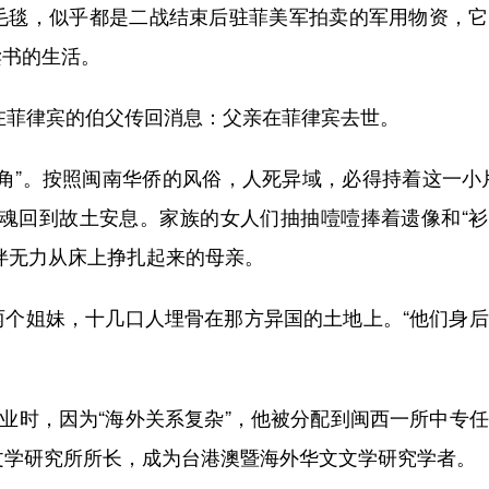
毛毯，似乎都是二战结束后驻菲美军拍卖的军用物资，它
读书的生活。
在菲律宾的伯父传回消息：父亲在菲律宾去世。
”。按照闽南华侨的风俗，人死异域，必得持着这一小片
灵魂回到故土安息。家族的女人们抽抽噎噎捧着遗像和“
伴无力从床上挣扎起来的母亲。
姐妹，十几口人埋骨在那方异国的土地上。“他们身后
业时，因为“海外关系复杂”，他被分配到闽西一所中专
文学研究所所长，成为台港澳暨海外华文文学研究学者。