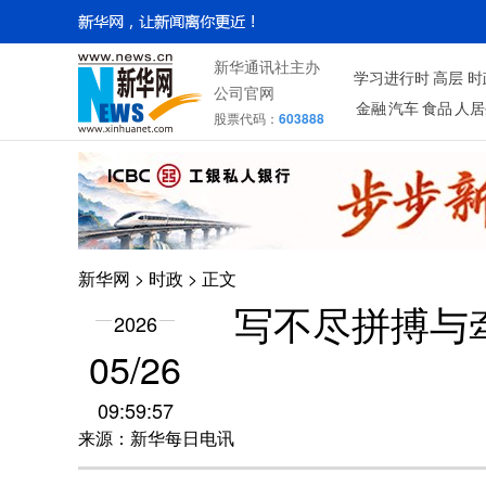
新华通讯社主办
学习进行时
高层
时
公司官网
金融
汽车
食品
人居
股票代码：
603888
新华网
>
时政
> 正文
写不尽拼搏与
2026
05/26
09:59:57
来源：新华每日电讯