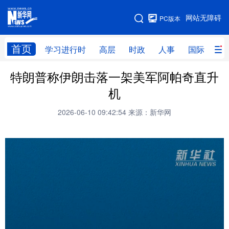
手机版
网站无障碍
PC版本
网站地图
首页
学习进行时
高层
时政
人事
国际
财
特朗普称伊朗击落一架美军阿帕奇直升
学习进行时
高层
时政
人事
机
国际
财经
网评
港澳
2026-06-10 09:42:54
来源：新华网
台湾
思客智库
全球连线
教育
科技
科创
量子
体育
文化
书画
健康
军事
访谈
视频
图片
政务
法律
中央文件
金融
汽车
食品
人居
信息化
数字经济