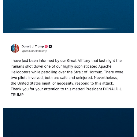
学术中国
乡村振兴
银龄
溯源中国
城市
旅游
能源
会展
彩票
娱乐
时尚
悦读
公益
一带一路
亚太网
上市公司
文化产业
地方频道
北京
天津
河北
山西
辽宁
吉林
上海
江苏
浙江
安徽
福建
江西