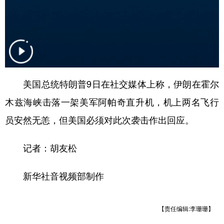
山东
河南
湖北
湖南
广东
广西
海南
重庆
四川
贵州
云南
西藏
陕西
甘肃
青海
宁夏
美国总统特朗普9日在社交媒体上称，伊朗在霍尔
新疆
内蒙古
黑龙江
木兹海峡击落一架美军阿帕奇直升机，机上两名飞行
员安然无恙，但美国必须对此次袭击作出回应。
多语种频道
English
Español
Français
عربى
记者：胡友松
Русский язык
日本語
한국어
新华社音视频部制作
Deutsch
Português
【责任编辑:李珊珊】