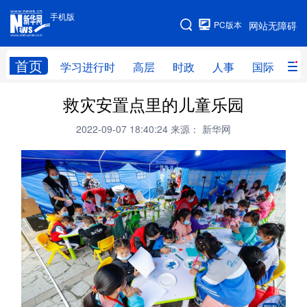
手机版
手机版
PC版本
网站无障碍
网站地图
首页
学习进行时
高层
时政
人事
国际
财
救灾安置点里的儿童乐园
学习进行时
高层
时政
人事
2022-09-07 18:40:24
来源： 新华网
国际
财经
网评
港澳
台湾
思客智库
全球连线
教育
科技
科创
量子
体育
文化
书画
健康
军事
访谈
视频
图片
政务
法律
中央文件
金融
汽车
食品
人居
信息化
数字经济