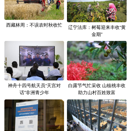
西藏林周：不误农时秋收忙
辽宁法库：树莓迎来丰收“黄
金期”
神舟十四号航天员“天宫对
白露节气忙采收 山核桃丰收
话”非洲青少年
助力山村百姓致富