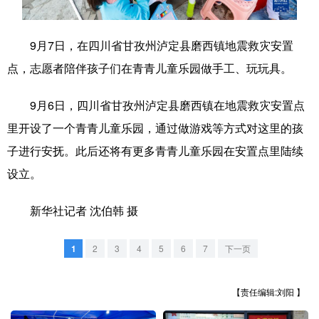
学术中国
乡村振兴
银龄
溯源中国
9月7日，在四川省甘孜州泸定县磨西镇地震救灾安置
城市
旅游
能源
会展
点，志愿者陪伴孩子们在青青儿童乐园做手工、玩玩具。
彩票
娱乐
时尚
悦读
9月6日，四川省甘孜州泸定县磨西镇在地震救灾安置点
公益
一带一路
亚太网
上市公司
里开设了一个青青儿童乐园，通过做游戏等方式对这里的孩
文化产业
子进行安抚。此后还将有更多青青儿童乐园在安置点里陆续
设立。
地方频道
新华社记者 沈伯韩 摄
北京
天津
河北
山西
1
2
3
4
5
6
7
下一页
辽宁
吉林
上海
江苏
【责任编辑:刘阳 】
浙江
安徽
福建
江西