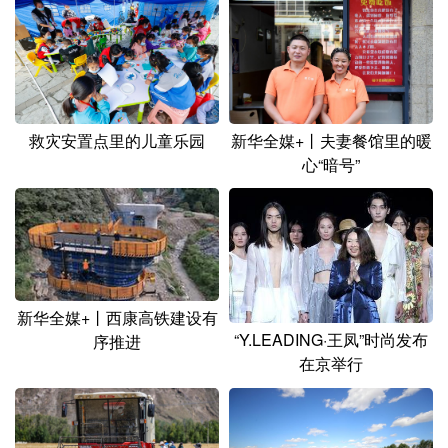
山东
河南
湖北
湖南
广东
广西
海南
重庆
四川
贵州
云南
西藏
陕西
甘肃
青海
宁夏
救灾安置点里的儿童乐园
新华全媒+丨夫妻餐馆里的暖
心“暗号”
新疆
内蒙古
黑龙江
多语种频道
English
Español
Français
عربى
新华全媒+丨西康高铁建设有
Русский язык
日本語
한국어
“Y.LEADING·王凤”时尚发布
序推进
在京举行
Deutsch
Português