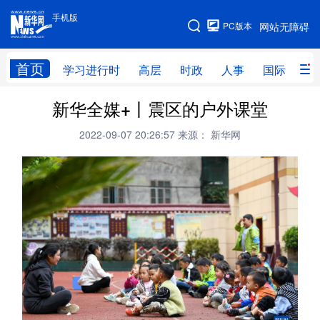
手机版
手机版
PC版本
网站无障碍
网站地图
首页
学习进行时
高层
时政
人事
国际
财
新华全媒+丨震区的户外课堂
学习进行时
高层
时政
人事
2022-09-07 20:26:57
来源： 新华网
国际
财经
网评
港澳
台湾
思客智库
全球连线
教育
科技
科创
量子
体育
文化
书画
健康
军事
访谈
视频
图片
政务
法律
中央文件
金融
汽车
食品
人居
信息化
数字经济