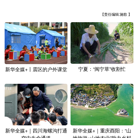
山东
河南
湖北
湖南
【责任编辑:施歌 】
广东
广西
海南
重庆
四川
贵州
云南
西藏
陕西
甘肃
青海
宁夏
新疆
内蒙古
黑龙江
宁夏：“闽宁草”收割忙
新华全媒+丨震区的户外课堂
多语种频道
English
Español
Français
عربى
Русский язык
日本語
한국어
Deutsch
Português
新华全媒+｜四川海螺沟打通
新华全媒+｜重庆酉阳：“山
空中生命通道
地旅游+山地农业”助力乡村