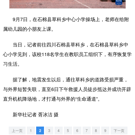
学术中国
乡村振兴
银龄
溯源中国
9月7日，在石棉县草科乡中心小学操场上，老师在给附
城市
旅游
能源
会展
属幼儿园的小朋友上课。
彩票
娱乐
时尚
悦读
当日，记者前往四川石棉县草科乡，在石棉县草科乡中
公益
一带一路
亚太网
上市公司
心小学见到，该校118名学生在教职员工组织下，有序恢复学
文化产业
习生活。
据了解，地震发生以后，通往草科乡的道路受损严重，
地方频道
与外界短暂失联，直至6日下午救援人员徒步抵达并成功开辟
直升机机降场地，才打通与外界的“生命通道”。
北京
天津
河北
山西
辽宁
吉林
上海
江苏
新华社记者 胥冰洁 摄
浙江
安徽
福建
江西
上一页
1
2
3
4
5
6
7
8
9
下一页