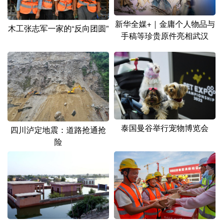
新华全媒+｜金庸个人物品与
木工张志军一家的“反向团圆”
手稿等珍贵原件亮相武汉
泰国曼谷举行宠物博览会
四川泸定地震：道路抢通抢
险