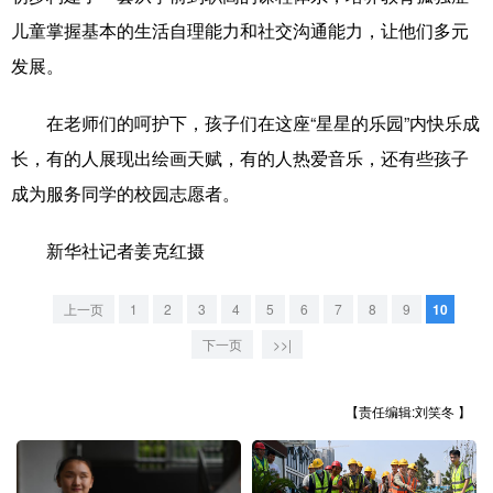
山东
河南
湖北
湖南
儿童掌握基本的生活自理能力和社交沟通能力，让他们多元
广东
广西
海南
重庆
发展。
四川
贵州
云南
西藏
在老师们的呵护下，孩子们在这座“星星的乐园”内快乐成
陕西
甘肃
青海
宁夏
长，有的人展现出绘画天赋，有的人热爱音乐，还有些孩子
成为服务同学的校园志愿者。
新疆
内蒙古
黑龙江
新华社记者姜克红摄
多语种频道
上一页
1
2
3
4
5
6
7
8
9
10
English
Español
Français
عربى
下一页
>>|
Русский язык
日本語
한국어
【责任编辑:刘笑冬 】
Deutsch
Português