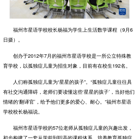
学术中国
乡村振兴
银龄
溯源中国
城市
旅游
能源
会展
福州市星语学校校长杨福为学生上生活数学课程（9月6
彩票
娱乐
时尚
悦读
日摄）。
公益
一带一路
亚太网
上市公司
创办于2012年7月的福州市星语学校是一所公立特殊教
文化产业
育学校，以孤独症儿童为招生对象，目前有在校生192名。
人们称孤独症儿童为“星星的孩子”。“孤独症儿童往往具
地方频道
有社交沟通障碍，老师们要读懂这些‘星星的孩子’，当好他们
情绪的‘翻译官’，给予他们更多的爱心、耐心。”福州市星语
北京
天津
河北
山西
学校校长杨福说。
辽宁
吉林
上海
江苏
福州市星语学校的57位老师从孤独症儿童的兴趣出发，
浙江
安徽
福建
江西
初步构建了一套从学前到职高的课程体系，培养教育孤独症