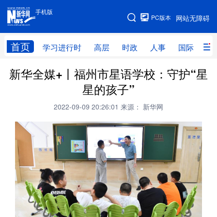
手机版
手机版
PC版本
网站无障碍
网站地图
首页
学习进行时
高层
时政
人事
国际
财
新华全媒+丨福州市星语学校：守护“星
学习进行时
高层
时政
人事
星的孩子”
国际
财经
网评
港澳
2022-09-09 20:26:01
来源： 新华网
台湾
思客智库
全球连线
教育
科技
科创
量子
体育
文化
书画
健康
军事
访谈
视频
图片
政务
法律
中央文件
金融
汽车
食品
人居
信息化
数字经济