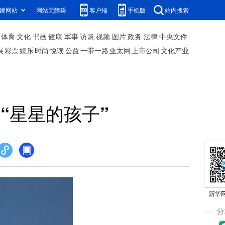
建网站
网站无障碍
客户端
手机版
站内搜索
体育
文化
书画
健康
军事
访谈
视频
图片
政务
法律
中央文件
展
彩票
娱乐
时尚
悦读
公益
一带一路
亚太网
上市公司
文化产业
“星星的孩子”