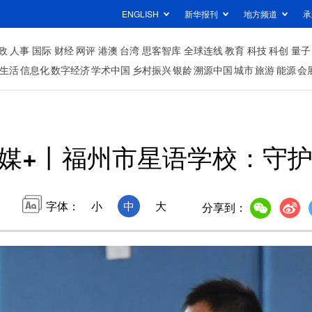
ENGLISH
新华报刊
地方频道
承
政
人事
国际
财经
网评
港澳
台湾
思客智库
全球连线
教育
科技
科创
量子
生活
信息化
数字经济
学术中国
乡村振兴
银龄
溯源中国
城市
旅游
能源
会
媒+丨福州市星语学校：守护
字体：
小
中
大
分享到：