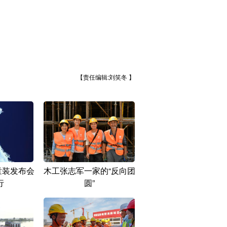
【责任编辑:刘笑冬 】
”童装发布会
木工张志军一家的“反向团
行
圆”