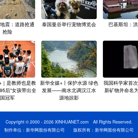
地震：道路抢通
泰国曼谷举行宠物博览会
巴基斯坦：洪
抢险
+｜是教师也是教
新华全媒+丨保护水源 绿色
我国科学家首次
95后”女孩带出全
发展——南水北调汉江水
新矿物并命名为
国冠军
源地掠影
Copyright © 2000 - 2026 XINHUANET.com All Rights Reserved.
制作单位：新华网股份有限公司 版权所有：新华网股份有限公司