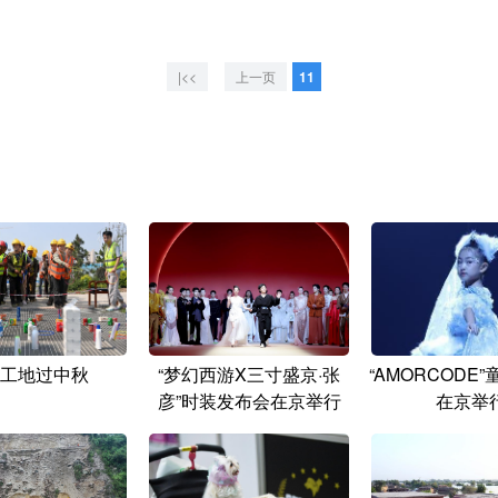
|<<
上一页
11
工地过中秋
“梦幻西游X三寸盛京·张
“AMORCODE
彦”时装发布会在京举行
在京举