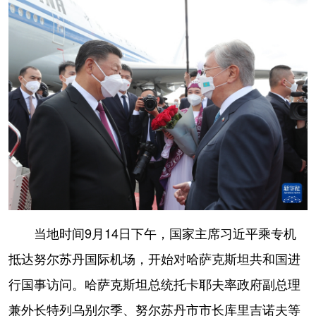
学术中国
乡村振兴
银龄
溯源中国
城市
旅游
能源
会展
彩票
娱乐
时尚
悦读
公益
一带一路
亚太网
上市公司
文化产业
地方频道
北京
天津
河北
山西
当地时间9月14日下午，国家主席习近平乘专机
抵达努尔苏丹国际机场，开始对哈萨克斯坦共和国进
辽宁
吉林
上海
江苏
行国事访问。哈萨克斯坦总统托卡耶夫率政府副总理
浙江
安徽
福建
江西
兼外长特列乌别尔季、努尔苏丹市市长库里吉诺夫等