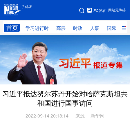
手机版
手机版
网站无障碍
PC版本
网站地图
首页
学习进行时
高层
时政
人事
国际
财
学习进行时
高层
时政
人事
国际
财经
网评
港澳
台湾
思客智库
全球连线
教育
科技
科创
量子
体育
习近平抵达努尔苏丹开始对哈萨克斯坦共
文化
书画
健康
军事
和国进行国事访问
访谈
视频
图片
政务
2022-09-14 20:18:14
来源：
新华网
法律
中央文件
金融
汽车
食品
人居
信息化
数字经济