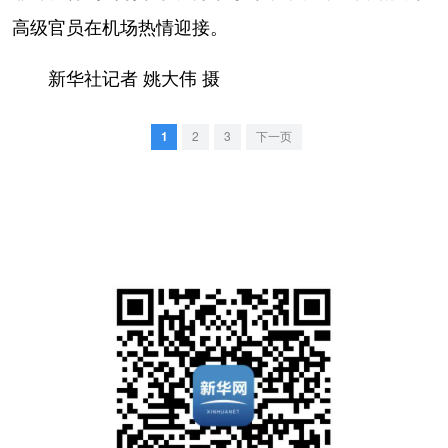
山东
河南
湖北
湖南
高级官员在机场热情迎接。
广东
广西
海南
重庆
新华社记者 姚大伟 摄
四川
贵州
云南
西藏
陕西
甘肃
青海
宁夏
1
2
3
下一页
新疆
内蒙古
黑龙江
多语种频道
English
Español
Français
عربى
Русский язык
日本語
한국어
Deutsch
Português