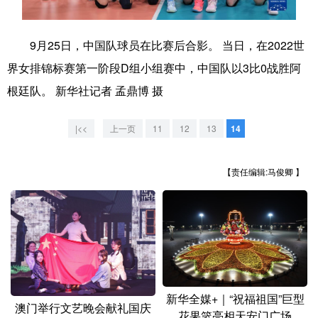
学术中国
乡村振兴
银龄
溯源中国
9月25日，中国队球员在比赛后合影。 当日，在2022世
城市
旅游
能源
会展
界女排锦标赛第一阶段D组小组赛中，中国队以3比0战胜阿
彩票
娱乐
时尚
悦读
根廷队。 新华社记者 孟鼎博 摄
公益
一带一路
亚太网
上市公司
|<<
上一页
11
12
13
14
文化产业
【责任编辑:马俊卿 】
地方频道
北京
天津
河北
山西
辽宁
吉林
上海
江苏
浙江
安徽
福建
江西
新华全媒+｜“祝福祖国”巨型
澳门举行文艺晚会献礼国庆
花果篮亮相天安门广场