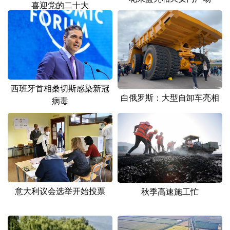
山东
河南
湖北
湖南
喜迎党的二十大
广东
广西
海南
重庆
四川
贵州
云南
西藏
陕西
甘肃
青海
宁夏
西班牙首相桑切斯感染新冠
新疆
内蒙古
黑龙江
白俄罗斯：大型自卸车亮相
病毒
多语种频道
English
Español
Français
عربى
Русский язык
日本語
한국어
意大利议会选举开始投票
秋季高速施工忙
Deutsch
Português