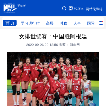
手机版
手机版
PC版本
网站无障碍
网站地图
首页
学习进行时
高层
时政
人事
国际
财
女排世锦赛：中国胜阿根廷
学习进行时
高层
时政
人事
2022-09-26 00:12:56
来源： 新华网
国际
财经
网评
港澳
台湾
思客智库
全球连线
教育
科技
科创
量子
体育
文化
书画
健康
军事
访谈
视频
图片
政务
法律
中央文件
金融
汽车
食品
人居
信息化
数字经济