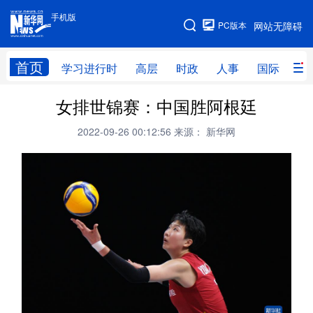
手机版
手机版
PC版本
网站无障碍
网站地图
首页
学习进行时
高层
时政
人事
国际
财
女排世锦赛：中国胜阿根廷
学习进行时
高层
时政
人事
2022-09-26 00:12:56
来源： 新华网
国际
财经
网评
港澳
台湾
思客智库
全球连线
教育
科技
科创
量子
体育
文化
书画
健康
军事
访谈
视频
图片
政务
法律
中央文件
金融
汽车
食品
人居
信息化
数字经济