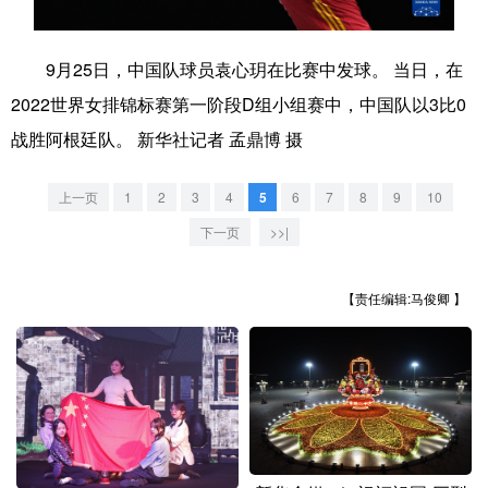
学术中国
乡村振兴
银龄
溯源中国
9月25日，中国队球员袁心玥在比赛中发球。 当日，在
城市
旅游
能源
会展
2022世界女排锦标赛第一阶段D组小组赛中，中国队以3比0
彩票
娱乐
时尚
悦读
战胜阿根廷队。 新华社记者 孟鼎博 摄
公益
一带一路
亚太网
上市公司
上一页
1
2
3
4
5
6
7
8
9
10
文化产业
下一页
>>|
【责任编辑:马俊卿 】
地方频道
北京
天津
河北
山西
辽宁
吉林
上海
江苏
浙江
安徽
福建
江西