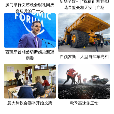
新华全媒+｜“祝福祖国”巨型
山东
河南
湖北
湖南
澳门举行文艺晚会献礼国庆
花果篮亮相天安门广场
喜迎党的二十大
广东
广西
海南
重庆
四川
贵州
云南
西藏
陕西
甘肃
青海
宁夏
新疆
内蒙古
黑龙江
西班牙首相桑切斯感染新冠
白俄罗斯：大型自卸车亮相
病毒
多语种频道
English
Español
Français
عربى
Русский язык
日本語
한국어
Deutsch
Português
意大利议会选举开始投票
秋季高速施工忙