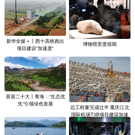
山东
河南
湖北
湖南
广东
广西
海南
重庆
四川
贵州
云南
西藏
陕西
甘肃
青海
宁夏
新华全媒＋丨西十高铁跑出
博物馆里度假期
项目建设“加速度”
新疆
内蒙古
黑龙江
多语种频道
English
Español
Français
عربى
喜迎二十大丨青海：“生态优
Русский язык
日本語
한국어
先”引领绿色发展
总工程量完成过半 重庆江北
国际机场T3B项目建设加速
Deutsch
Português
推进