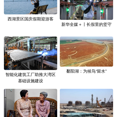
西湖景区国庆假期迎游客
新华全媒＋丨长假里的坚守
鄱阳湖：为候鸟“留水”
智能化建筑工厂助推大湾区
基础设施建设