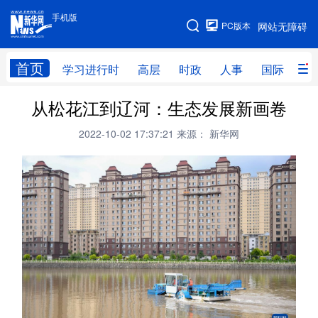
手机版
手机版
PC版本
网站无障碍
网站地图
首页
学习进行时
高层
时政
人事
国际
财
从松花江到辽河：生态发展新画卷
学习进行时
高层
时政
人事
2022-10-02 17:37:21
来源： 新华网
国际
财经
网评
港澳
台湾
思客智库
全球连线
教育
科技
科创
量子
体育
文化
书画
健康
军事
访谈
视频
图片
政务
法律
中央文件
金融
汽车
食品
人居
信息化
数字经济