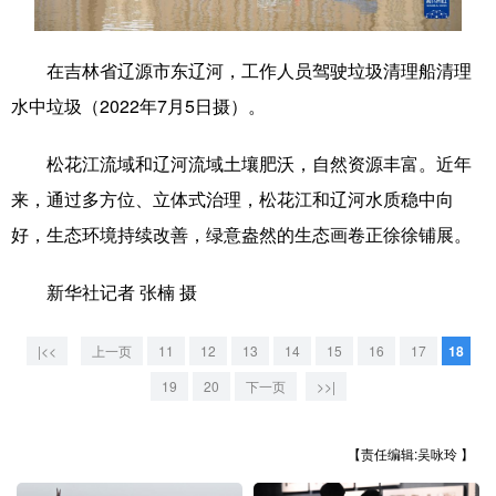
学术中国
乡村振兴
银龄
溯源中国
在吉林省辽源市东辽河，工作人员驾驶垃圾清理船清理
城市
旅游
能源
会展
水中垃圾（2022年7月5日摄）。
彩票
娱乐
时尚
悦读
松花江流域和辽河流域土壤肥沃，自然资源丰富。近年
公益
一带一路
亚太网
上市公司
来，通过多方位、立体式治理，松花江和辽河水质稳中向
文化产业
好，生态环境持续改善，绿意盎然的生态画卷正徐徐铺展。
新华社记者 张楠 摄
地方频道
|<<
上一页
11
12
13
14
15
16
17
18
北京
天津
河北
山西
19
20
下一页
>>|
辽宁
吉林
上海
江苏
【责任编辑:吴咏玲 】
浙江
安徽
福建
江西