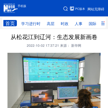
手机版
手机版
PC版本
网站无障碍
网站地图
首页
学习进行时
高层
时政
人事
国际
财
从松花江到辽河：生态发展新画卷
学习进行时
高层
时政
人事
2022-10-02 17:37:21
来源： 新华网
国际
财经
网评
港澳
台湾
思客智库
全球连线
教育
科技
科创
量子
体育
文化
书画
健康
军事
访谈
视频
图片
政务
法律
中央文件
金融
汽车
食品
人居
信息化
数字经济