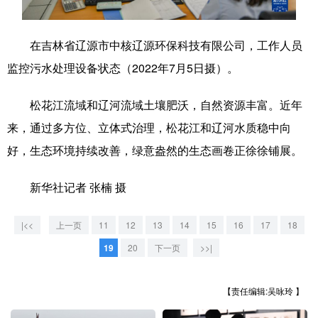
学术中国
乡村振兴
银龄
溯源中国
在吉林省辽源市中核辽源环保科技有限公司，工作人员
城市
旅游
能源
会展
监控污水处理设备状态（2022年7月5日摄）。
彩票
娱乐
时尚
悦读
松花江流域和辽河流域土壤肥沃，自然资源丰富。近年
公益
一带一路
亚太网
上市公司
来，通过多方位、立体式治理，松花江和辽河水质稳中向
文化产业
好，生态环境持续改善，绿意盎然的生态画卷正徐徐铺展。
新华社记者 张楠 摄
地方频道
|<<
上一页
11
12
13
14
15
16
17
18
北京
天津
河北
山西
19
20
下一页
>>|
辽宁
吉林
上海
江苏
【责任编辑:吴咏玲 】
浙江
安徽
福建
江西