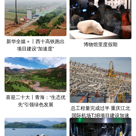
山东
河南
湖北
湖南
广东
广西
海南
重庆
四川
贵州
云南
西藏
陕西
甘肃
青海
宁夏
新华全媒＋丨西十高铁跑出
博物馆里度假期
项目建设“加速度”
新疆
内蒙古
黑龙江
多语种频道
English
Español
Français
عربى
喜迎二十大丨青海：“生态优
Русский язык
日本語
한국어
先”引领绿色发展
总工程量完成过半 重庆江北
国际机场T3B项目建设加速
Deutsch
Português
推进