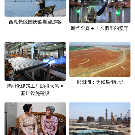
西湖景区国庆假期迎游客
新华全媒＋丨长假里的坚守
鄱阳湖：为候鸟“留水”
智能化建筑工厂助推大湾区
基础设施建设