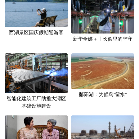
西湖景区国庆假期迎游客
新华全媒＋丨长假里的坚守
鄱阳湖：为候鸟“留水”
智能化建筑工厂助推大湾区
基础设施建设