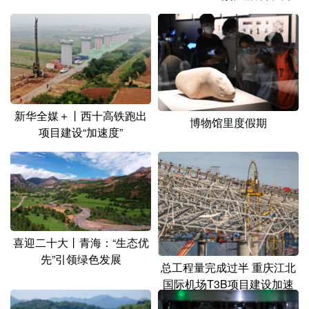
山东
河南
湖北
湖南
广东
广西
海南
重庆
四川
贵州
云南
西藏
陕西
甘肃
青海
宁夏
新华全媒＋丨西十高铁跑出
新疆
内蒙古
黑龙江
博物馆里度假期
项目建设“加速度”
多语种频道
English
Español
Français
عربى
Русский язык
日本語
한국어
喜迎二十大丨青海：“生态优
先”引领绿色发展
Deutsch
Português
总工程量完成过半 重庆江北
国际机场T3B项目建设加速
推进