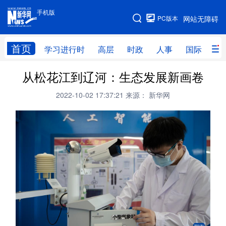
手机版
手机版
PC版本
网站无障碍
网站地图
首页
学习进行时
高层
时政
人事
国际
财
从松花江到辽河：生态发展新画卷
学习进行时
高层
时政
人事
2022-10-02 17:37:21
来源： 新华网
国际
财经
网评
港澳
台湾
思客智库
全球连线
教育
科技
科创
量子
体育
文化
书画
健康
军事
访谈
视频
图片
政务
法律
中央文件
金融
汽车
食品
人居
信息化
数字经济