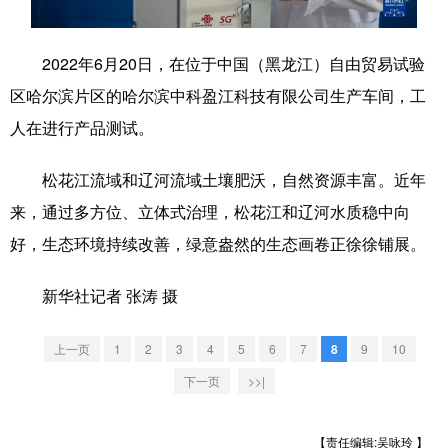
学术中国
乡村振兴
银龄
溯源中国
2022年6月20日，在位于中国（黑龙江）自由贸易试验
城市
旅游
能源
会展
区哈尔滨片区的哈尔滨中科盈江科技有限公司生产车间，工
彩票
娱乐
时尚
悦读
人在进行产品测试。
公益
一带一路
亚太网
上市公司
松花江流域和辽河流域土壤肥沃，自然资源丰富。近年
文化产业
来，通过多方位、立体式治理，松花江和辽河水质稳中向
好，生态环境持续改善，绿意盎然的生态画卷正徐徐铺展。
地方频道
新华社记者 张涛 摄
北京
天津
河北
山西
上一页
1
2
3
4
5
6
7
8
9
10
辽宁
吉林
上海
江苏
下一页
>>|
浙江
安徽
福建
江西
【责任编辑:吴咏玲 】