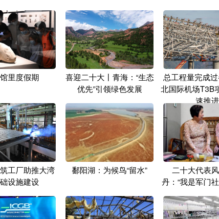
馆里度假期
喜迎二十大丨青海：“生态
总工程量完成过
优先”引领绿色发展
北国际机场T3B
速推进
筑工厂助推大湾
鄱阳湖：为候鸟“留水”
二十大代表风
础设施建设
丹：“我是军门社