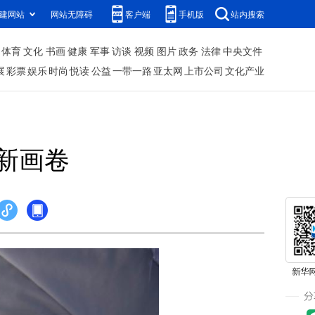
建网站
网站无障碍
客户端
手机版
站内搜索
体育
文化
书画
健康
军事
访谈
视频
图片
政务
法律
中央文件
展
彩票
娱乐
时尚
悦读
公益
一带一路
亚太网
上市公司
文化产业
新画卷