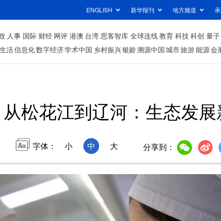
ENGLISH
新华报刊
地方频道
承
政
人事
国际
财经
网评
港澳
台湾
思客智库
全球连线
教育
科技
科创
量子
生活
信息化
数字经济
学术中国
乡村振兴
银龄
溯源中国
城市
旅游
能源
会
从松花江到辽河：生态发展
字体：
小
中
大
分享到：