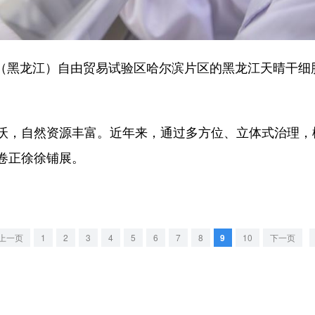
国（黑龙江）自由贸易试验区哈尔滨片区的黑龙江天晴干细
，自然资源丰富。近年来，通过多方位、立体式治理，
卷正徐徐铺展。
上一页
1
2
3
4
5
6
7
8
9
10
下一页