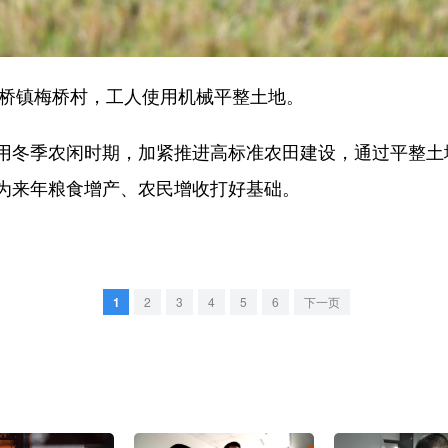
桥镇梅桥村，工人使用机械平整土地。
冬季农闲时期，加紧推进高标准农田建设，通过平整土
为来年粮食增产、农民增收打好基础。
1
2
3
4
5
6
下一页