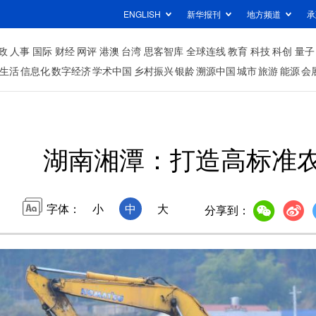
ENGLISH
新华报刊
地方频道
承
政
人事
国际
财经
网评
港澳
台湾
思客智库
全球连线
教育
科技
科创
量子
生活
信息化
数字经济
学术中国
乡村振兴
银龄
溯源中国
城市
旅游
能源
会
湖南湘潭：打造高标准
字体：
小
中
大
分享到：