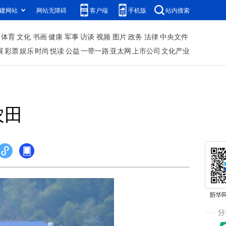
建网站
网站无障碍
客户端
手机版
站内搜索
体育
文化
书画
健康
军事
访谈
视频
图片
政务
法律
中央文件
展
彩票
娱乐
时尚
悦读
公益
一带一路
亚太网
上市公司
文化产业
农田