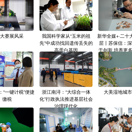
大赛展风采
我国科学家从“玉米的祖
新华全媒+·二十
先”中成功找回遗传丢失的
层丨苏保信：深
高蛋白基因
于创新 培养更
：“一键计税”便捷
浙江南浔：“大综合一体
大美湿地城市
缴税
化”行政执法推进基层社会
治理现代化