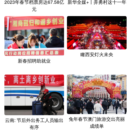
2023年春节档票房达67.58亿
新华全媒+丨弄勇村这十一年
元
瞰西安灯火未央
新春招聘助就业
兔年春节澳门旅游交出亮丽
云南: 节后外出务工人员输出
成绩单
有序