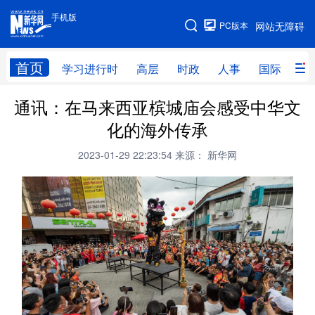
手机版
手机版
PC版本
网站无障碍
网站地图
首页
学习进行时
高层
时政
人事
国际
财
通讯：在马来西亚槟城庙会感受中华文
学习进行时
高层
时政
人事
化的海外传承
国际
财经
网评
港澳
2023-01-29 22:23:54
来源： 新华网
台湾
思客智库
全球连线
教育
科技
科创
量子
体育
文化
书画
健康
军事
访谈
视频
图片
政务
法律
中央文件
金融
汽车
食品
人居
信息化
数字经济