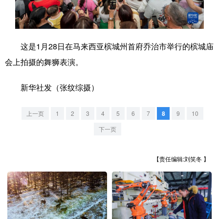
学术中国
乡村振兴
银龄
溯源中国
城市
旅游
能源
会展
这是1月28日在马来西亚槟城州首府乔治市举行的槟城庙
彩票
娱乐
时尚
悦读
会上拍摄的舞狮表演。
公益
一带一路
亚太网
上市公司
新华社发（张纹综摄）
文化产业
上一页
1
2
3
4
5
6
7
8
9
10
下一页
地方频道
【责任编辑:刘笑冬 】
北京
天津
河北
山西
辽宁
吉林
上海
江苏
浙江
安徽
福建
江西