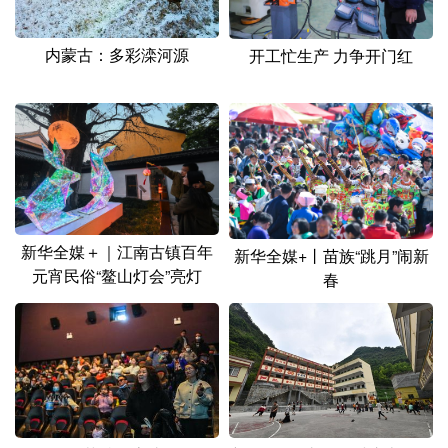
山东
河南
湖北
湖南
广东
广西
海南
重庆
内蒙古：多彩滦河源
开工忙生产 力争开门红
四川
贵州
云南
西藏
陕西
甘肃
青海
宁夏
新疆
内蒙古
黑龙江
多语种频道
新华全媒＋｜江南古镇百年
新华全媒+丨苗族“跳月”闹新
元宵民俗“鳌山灯会”亮灯
春
English
Español
Français
عربى
Русский язык
日本語
한국어
Deutsch
Português