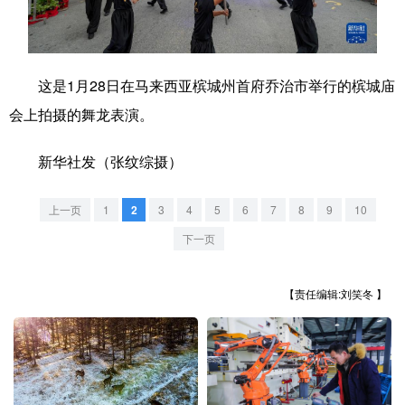
学术中国
乡村振兴
银龄
溯源中国
城市
旅游
能源
会展
这是1月28日在马来西亚槟城州首府乔治市举行的槟城庙
彩票
娱乐
时尚
悦读
会上拍摄的舞龙表演。
公益
一带一路
亚太网
上市公司
新华社发（张纹综摄）
文化产业
上一页
1
2
3
4
5
6
7
8
9
10
下一页
地方频道
【责任编辑:刘笑冬 】
北京
天津
河北
山西
辽宁
吉林
上海
江苏
浙江
安徽
福建
江西