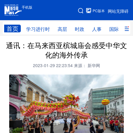
手机版
手机版
PC版本
网站无障碍
网站地图
首页
学习进行时
高层
时政
人事
国际
财
通讯：在马来西亚槟城庙会感受中华文
学习进行时
高层
时政
人事
化的海外传承
国际
财经
网评
港澳
2023-01-29 22:23:54
来源： 新华网
台湾
思客智库
全球连线
教育
科技
科创
量子
体育
文化
书画
健康
军事
访谈
视频
图片
政务
法律
中央文件
金融
汽车
食品
人居
信息化
数字经济