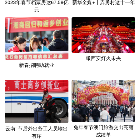
2023年春节档票房达67.58亿
新华全媒+丨弄勇村这十一年
元
瞰西安灯火未央
新春招聘助就业
兔年春节澳门旅游交出亮丽
云南: 节后外出务工人员输出
成绩单
有序