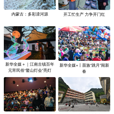
山东
河南
湖北
湖南
广东
广西
海南
重庆
内蒙古：多彩滦河源
开工忙生产 力争开门红
四川
贵州
云南
西藏
陕西
甘肃
青海
宁夏
新疆
内蒙古
黑龙江
多语种频道
新华全媒＋｜江南古镇百年
新华全媒+丨苗族“跳月”闹新
元宵民俗“鳌山灯会”亮灯
春
English
Español
Français
عربى
Русский язык
日本語
한국어
Deutsch
Português