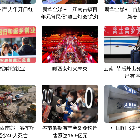
生产 力争开门红
新华全媒＋｜江南古镇百
新华全媒+丨苗族
年元宵民俗“鳌山灯会”亮灯
新春
招聘助就业
瞰西安灯火未央
云南: 节后外出
出有序
西南部一客车坠
春节假期海南离岛免税销
中国图书走俏
至少40人死亡
售额达15.6亿元