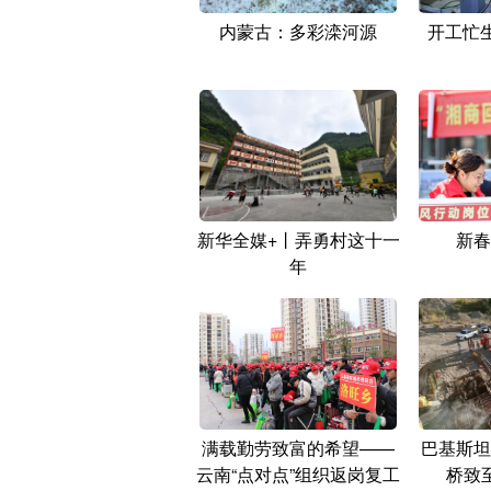
内蒙古：多彩滦河源
开工忙
新华全媒+丨弄勇村这十一
新春
年
满载勤劳致富的希望——
巴基斯坦
云南“点对点”组织返岗复工
桥致