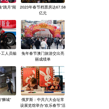
“跳月”闹
2023年春节档票房达67.58
亿元
务工人员输
兔年春节澳门旅游交出亮
丽成绩单
“狮城”
俄罗斯：中共六大会址常
设展览馆举办“欢乐春节”活