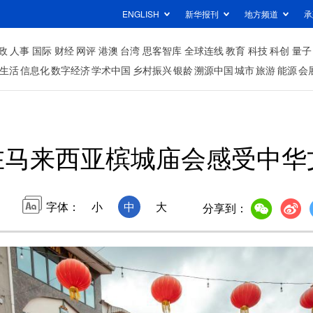
ENGLISH
新华报刊
地方频道
承
政
人事
国际
财经
网评
港澳
台湾
思客智库
全球连线
教育
科技
科创
量子
生活
信息化
数字经济
学术中国
乡村振兴
银龄
溯源中国
城市
旅游
能源
会
在马来西亚槟城庙会感受中华
字体：
小
中
大
分享到：