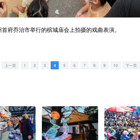
首府乔治市举行的槟城庙会上拍摄的戏曲表演。
上一页
1
2
3
4
5
6
7
8
9
10
下一页