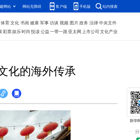
建网站
网站无障碍
客户端
手机版
站内搜索
体育
文化
书画
健康
军事
访谈
视频
图片
政务
法律
中央文件
展
彩票
娱乐
时尚
悦读
公益
一带一路
亚太网
上市公司
文化产业
文化的海外传承