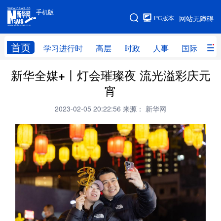
手机版
手机版
PC版本
网站无障碍
网站地图
首页
学习进行时
高层
时政
人事
国际
财
新华全媒+丨灯会璀璨夜 流光溢彩庆元
学习进行时
高层
时政
人事
宵
国际
财经
网评
港澳
2023-02-05 20:22:56
来源： 新华网
台湾
思客智库
全球连线
教育
科技
科创
量子
体育
文化
书画
健康
军事
访谈
视频
图片
政务
法律
中央文件
金融
汽车
食品
人居
信息化
数字经济