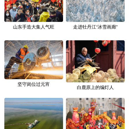
山东手造大集人气旺
走进牡丹江“冰雪画廊”
坚守岗位过元宵
白鹿原上的编灯人