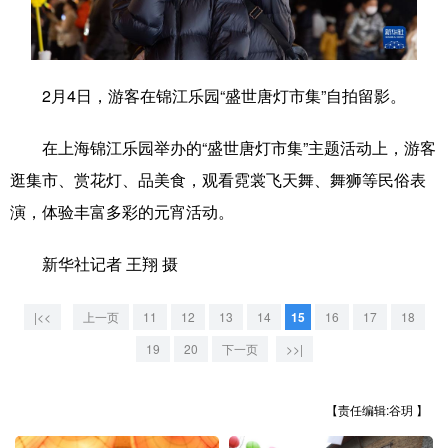
学术中国
乡村振兴
银龄
溯源中国
城市
旅游
能源
会展
2月4日，游客在锦江乐园“盛世唐灯市集”自拍留影。
彩票
娱乐
时尚
悦读
在上海锦江乐园举办的“盛世唐灯市集”主题活动上，游客
公益
一带一路
亚太网
上市公司
逛集市、赏花灯、品美食，观看霓裳飞天舞、舞狮等民俗表
文化产业
演，体验丰富多彩的元宵活动。
新华社记者 王翔 摄
地方频道
|<<
上一页
11
12
13
14
15
16
17
18
北京
天津
河北
山西
19
20
下一页
>>|
辽宁
吉林
上海
江苏
【责任编辑:谷玥 】
浙江
安徽
福建
江西