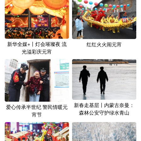
山东
河南
湖北
湖南
广东
广西
海南
重庆
四川
贵州
云南
西藏
陕西
甘肃
青海
宁夏
新华全媒+丨灯会璀璨夜 流
红红火火闹元宵
光溢彩庆元宵
新疆
内蒙古
黑龙江
多语种频道
English
Español
Français
عربى
新春走基层丨内蒙古奈曼：
Русский язык
日本語
한국어
爱心传承半世纪 警民情暖元
森林公安守护绿水青山
宵节
Deutsch
Português