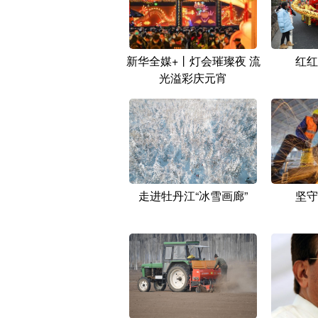
新华全媒+丨灯会璀璨夜 流
红红
光溢彩庆元宵
走进牡丹江“冰雪画廊”
坚守