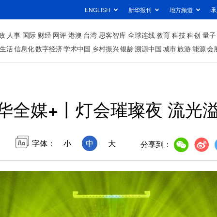
ENGLISH
新华报刊
地方频道
承
政
人事
国际
财经
网评
港澳
台湾
思客智库
全球连线
教育
科技
科创
量子
生活
信息化
数字经济
学术中国
乡村振兴
银龄
溯源中国
城市
旅游
能源
会
华全媒+丨灯会璀璨夜 流光
字体：
小
中
大
分享到：