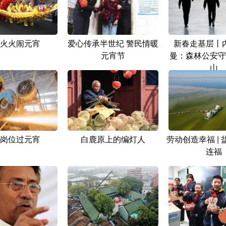
火火闹元宵
爱心传承半世纪 警民情暖
新春走基层丨
元宵节
曼：森林公安守
山
岗位过元宵
白鹿原上的编灯人
劳动创造幸福 |
连福