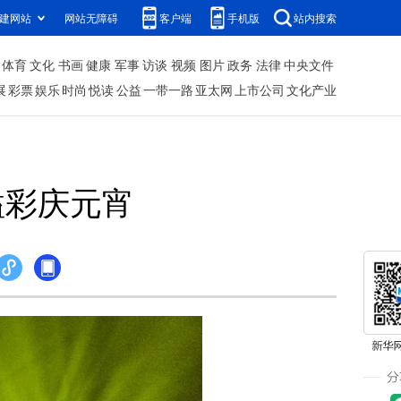
建网站
网站无障碍
客户端
手机版
站内搜索
体育
文化
书画
健康
军事
访谈
视频
图片
政务
法律
中央文件
展
彩票
娱乐
时尚
悦读
公益
一带一路
亚太网
上市公司
文化产业
溢彩庆元宵