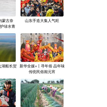
内蒙古奈
山东手造大集人气旺
护绿水青
 盐湖船长贺
新华全媒+丨寻年俗 品年味
传统民俗闹元宵