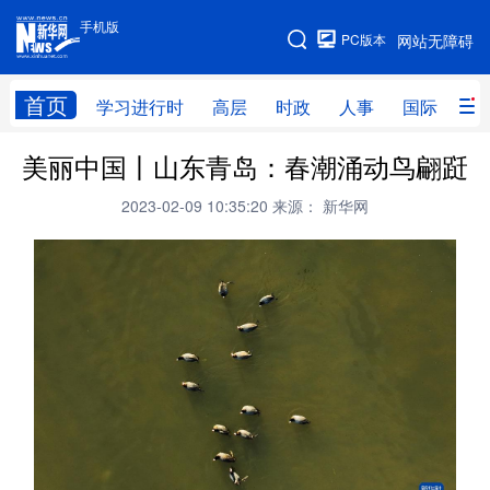
手机版
手机版
PC版本
网站无障碍
网站地图
首页
学习进行时
高层
时政
人事
国际
财
美丽中国丨山东青岛：春潮涌动鸟翩跹
学习进行时
高层
时政
人事
2023-02-09 10:35:20
来源： 新华网
国际
财经
网评
港澳
台湾
思客智库
全球连线
教育
科技
科创
量子
体育
文化
书画
健康
军事
访谈
视频
图片
政务
法律
中央文件
金融
汽车
食品
人居
信息化
数字经济