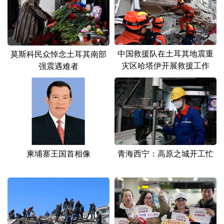
山东
河南
湖北
湖南
广东
广西
海南
重庆
四川
贵州
云南
西藏
中国救援队在土耳其地震重
莫斯科民众悼念土耳其南部
灾区哈塔伊开展救援工作
强震遇难者
陕西
甘肃
青海
宁夏
新疆
内蒙古
黑龙江
多语种频道
English
Español
Français
عربى
柬埔寨王国首相像
青海西宁：高原之城开工忙
Русский язык
日本語
한국어
Deutsch
Português