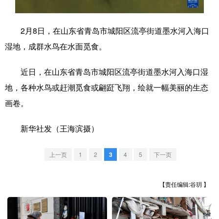
学术中国
乡村振兴
银龄
溯源中国
2月8日，在山东省青岛市城阳区流亭街道墨水河入海口
城市
旅游
能源
会展
湿地，成群水鸟在水面觅食。
彩票
娱乐
时尚
悦读
近日，在山东省青岛市城阳区流亭街道墨水河入海口湿
公益
一带一路
亚太网
上市公司
地，各种水鸟或赶潮觅食或翩跹飞翔，绘就一幅美丽的生态
文化产业
画卷。
新华社发（王海滨摄）
地方频道
上一页
1
2
3
4
5
下一页
北京
天津
河北
山西
辽宁
吉林
上海
江苏
【责任编辑:谷玥 】
浙江
安徽
福建
江西