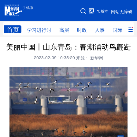
手机版
手机版
PC版本
网站无障碍
网站地图
首页
学习进行时
高层
时政
人事
国际
财
美丽中国丨山东青岛：春潮涌动鸟翩跹
学习进行时
高层
时政
人事
2023-02-09 10:35:20
来源： 新华网
国际
财经
网评
港澳
台湾
思客智库
全球连线
教育
科技
科创
量子
体育
文化
书画
健康
军事
访谈
视频
图片
政务
法律
中央文件
金融
汽车
食品
人居
信息化
数字经济