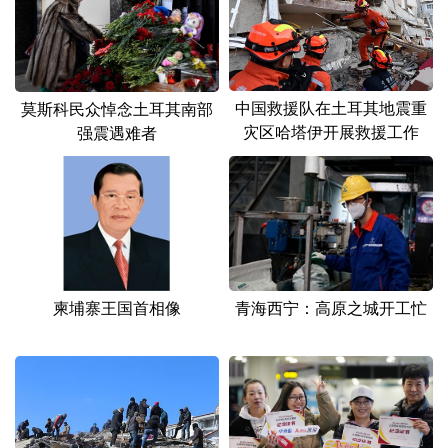
山东
河南
湖北
湖南
广东
广西
海南
重庆
四川
贵州
云南
西藏
中国救援队在土耳其地震重
莫斯科民众悼念土耳其南部
灾区哈塔伊开展救援工作
强震遇难者
陕西
甘肃
青海
宁夏
新疆
内蒙古
黑龙江
多语种频道
English
Español
Français
عربى
柬埔寨王国首相像
青海西宁：高原之城开工忙
Русский язык
日本語
한국어
Deutsch
Português