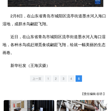
学术中国
乡村振兴
银龄
溯源中国
2月8日，在山东省青岛市城阳区流亭街道墨水河入海口
城市
旅游
能源
会展
湿地，成群水鸟翩跹飞翔。
彩票
娱乐
时尚
悦读
近日，在山东省青岛市城阳区流亭街道墨水河入海口湿
公益
一带一路
亚太网
上市公司
地，各种水鸟或赶潮觅食或翩跹飞翔，绘就一幅美丽的生态
文化产业
画卷。
新华社发（王海滨摄）
地方频道
上一页
1
2
3
4
5
北京
天津
河北
山西
辽宁
吉林
上海
江苏
【责任编辑:谷玥 】
浙江
安徽
福建
江西