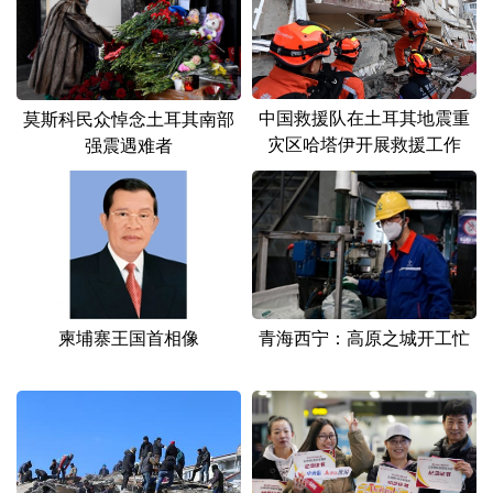
山东
河南
湖北
湖南
广东
广西
海南
重庆
四川
贵州
云南
西藏
中国救援队在土耳其地震重
莫斯科民众悼念土耳其南部
灾区哈塔伊开展救援工作
强震遇难者
陕西
甘肃
青海
宁夏
新疆
内蒙古
黑龙江
多语种频道
English
Español
Français
عربى
柬埔寨王国首相像
青海西宁：高原之城开工忙
Русский язык
日本語
한국어
Deutsch
Português