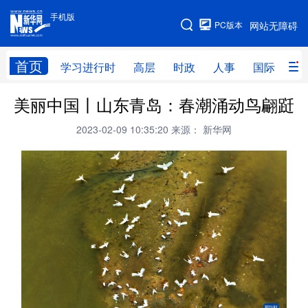
手机版
手机版
PC版本
网站无障碍
网站地图
首页
学习进行时
高层
时政
人事
国际
财
美丽中国丨山东青岛：春潮涌动鸟翩跹
学习进行时
高层
时政
人事
2023-02-09 10:35:20
来源： 新华网
国际
财经
网评
港澳
台湾
思客智库
全球连线
教育
科技
科创
量子
体育
文化
书画
健康
军事
访谈
视频
图片
政务
法律
中央文件
金融
汽车
食品
人居
信息化
数字经济