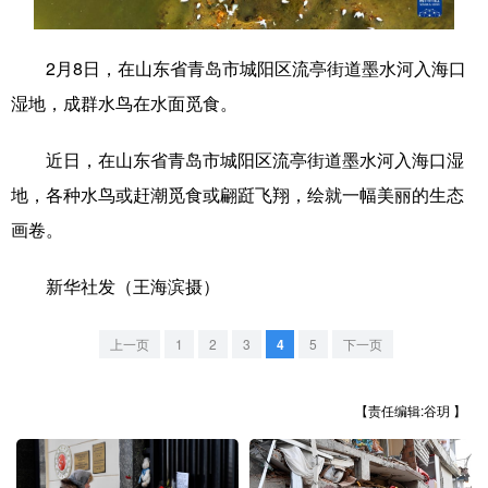
学术中国
乡村振兴
银龄
溯源中国
2月8日，在山东省青岛市城阳区流亭街道墨水河入海口
城市
旅游
能源
会展
湿地，成群水鸟在水面觅食。
彩票
娱乐
时尚
悦读
近日，在山东省青岛市城阳区流亭街道墨水河入海口湿
公益
一带一路
亚太网
上市公司
地，各种水鸟或赶潮觅食或翩跹飞翔，绘就一幅美丽的生态
文化产业
画卷。
新华社发（王海滨摄）
地方频道
上一页
1
2
3
4
5
下一页
北京
天津
河北
山西
辽宁
吉林
上海
江苏
【责任编辑:谷玥 】
浙江
安徽
福建
江西