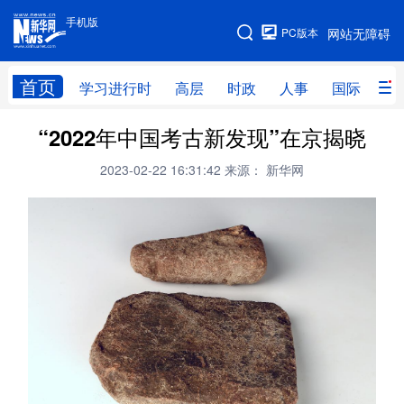
手机版
手机版
PC版本
网站无障碍
网站地图
首页
学习进行时
高层
时政
人事
国际
财
“2022年中国考古新发现”在京揭晓
学习进行时
高层
时政
人事
2023-02-22 16:31:42
来源： 新华网
国际
财经
网评
港澳
台湾
思客智库
全球连线
教育
科技
科创
量子
体育
文化
书画
健康
军事
访谈
视频
图片
政务
法律
中央文件
金融
汽车
食品
人居
信息化
数字经济