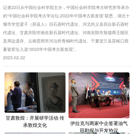
山东
河南
湖北
湖南
记者22日从中国社会科学院主办，中国社会科学院考古研究所等承办
广东
广西
海南
重庆
的“中国社会科学院考古学论坛·2022年中国考古新发现”获悉，湖北十
堰市学堂梁子（郧县人）旧石器时代遗址、河北尚义县四台新石器时
四川
贵州
云南
西藏
代遗址、甘肃庆阳市南佐新石器时代遗址、河南安阳市殷墟商王陵区
陕西
甘肃
青海
宁夏
及周边遗存、云南昆明市河泊所青铜时代遗址、宁夏贺兰县苏峪口西
夏瓷窑址入选“2022年中国考古新发现”。
新疆
内蒙古
黑龙江
2023-02-22
多语种频道
English
Español
Français
عربى
Русский язык
日本語
한국어
Deutsch
Português
甘肃敦煌：开展研学活动 传
伊拉克与两家中企签署油气
承敦煌文化
田勘探与开发协议