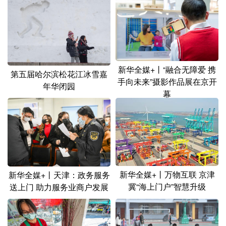
新华全媒+丨“融合无障爱 携
第五届哈尔滨松花江冰雪嘉
手向未来”摄影作品展在京开
年华闭园
幕
新华全媒+丨万物互联 京津
新华全媒+丨天津：政务服务
冀“海上门户”智慧升级
送上门 助力服务业商户发展