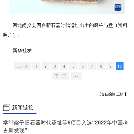
学术中国
乡村振兴
银龄
溯源中国
城市
旅游
能源
会展
河北尚义县四台新石器时代遗址出土的磨杵与盘（资料
照片）。
彩票
娱乐
时尚
悦读
公益
一带一路
亚太网
上市公司
新华社发
文化产业
上一页
1
2
3
4
5
6
7
8
9
10
下一页
>>|
地方频道
【责任编辑:王頔 】
北京
天津
河北
山西
新闻链接
辽宁
吉林
上海
江苏
学堂梁子旧石器时代遗址等6项目入选“2022年中国考
浙江
安徽
福建
江西
古新发现”