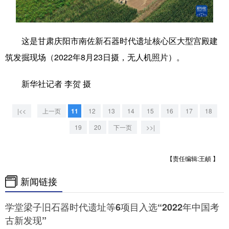
学术中国
乡村振兴
银龄
溯源中国
这是甘肃庆阳市南佐新石器时代遗址核心区大型宫殿建
城市
旅游
能源
会展
筑发掘现场（2022年8月23日摄，无人机照片）。
彩票
娱乐
时尚
悦读
新华社记者 李贺 摄
公益
一带一路
亚太网
上市公司
文化产业
|<<
上一页
11
12
13
14
15
16
17
18
19
20
下一页
>>|
地方频道
【责任编辑:王頔 】
北京
天津
河北
山西
新闻链接
辽宁
吉林
上海
江苏
学堂梁子旧石器时代遗址等6项目入选“2022年中国考
浙江
安徽
福建
江西
古新发现”