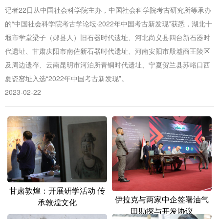
山东
河南
湖北
湖南
记者22日从中国社会科学院主办，中国社会科学院考古研究所等承办
的“中国社会科学院考古学论坛·2022年中国考古新发现”获悉，湖北十
广东
广西
海南
重庆
堰市学堂梁子（郧县人）旧石器时代遗址、河北尚义县四台新石器时
四川
贵州
云南
西藏
代遗址、甘肃庆阳市南佐新石器时代遗址、河南安阳市殷墟商王陵区
及周边遗存、云南昆明市河泊所青铜时代遗址、宁夏贺兰县苏峪口西
陕西
甘肃
青海
宁夏
夏瓷窑址入选“2022年中国考古新发现”。
新疆
内蒙古
黑龙江
2023-02-22
多语种频道
English
Español
Français
عربى
Русский язык
日本語
한국어
Deutsch
Português
甘肃敦煌：开展研学活动 传
伊拉克与两家中企签署油气
承敦煌文化
田勘探与开发协议