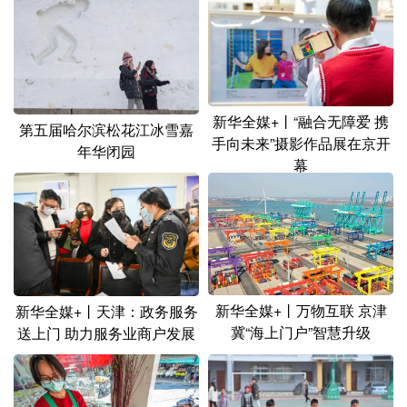
新华全媒+丨“融合无障爱 携
第五届哈尔滨松花江冰雪嘉
手向未来”摄影作品展在京开
年华闭园
幕
新华全媒+丨万物互联 京津
新华全媒+丨天津：政务服务
冀“海上门户”智慧升级
送上门 助力服务业商户发展