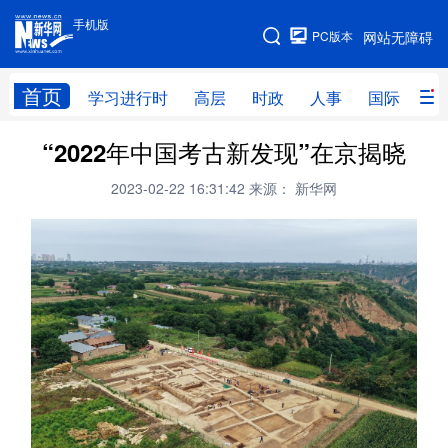
手机版
手机版
PC版本
网站无障碍
网站地图
首页
学习进行时
高层
时政
人事
国际
财
“2022年中国考古新发现”在京揭晓
学习进行时
高层
时政
人事
2023-02-22 16:31:42
来源： 新华网
国际
财经
网评
港澳
台湾
思客智库
全球连线
教育
科技
科创
量子
体育
文化
书画
健康
军事
访谈
视频
图片
政务
法律
中央文件
金融
汽车
食品
人居
信息化
数字经济