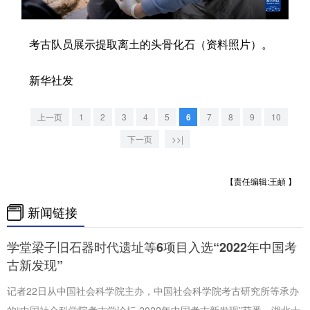
学术中国
乡村振兴
银龄
溯源中国
考古队员展示提取离土的头骨化石（资料照片）。
城市
旅游
能源
会展
新华社发
彩票
娱乐
时尚
悦读
公益
一带一路
亚太网
上市公司
上一页
1
2
3
4
5
6
7
8
9
10
下一页
>>|
文化产业
【责任编辑:王頔 】
地方频道
新闻链接
北京
天津
河北
山西
学堂梁子旧石器时代遗址等6项目入选“2022年中国考
辽宁
吉林
上海
江苏
古新发现”
浙江
安徽
福建
江西
记者22日从中国社会科学院主办，中国社会科学院考古研究所等承办
的“中国社会科学院考古学论坛·2022年中国考古新发现”获悉，湖北十