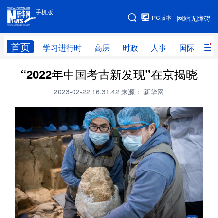
手机版
手机版
PC版本
网站无障碍
网站地图
首页
学习进行时
高层
时政
人事
国际
财
“2022年中国考古新发现”在京揭晓
学习进行时
高层
时政
人事
2023-02-22 16:31:42
来源： 新华网
国际
财经
网评
港澳
台湾
思客智库
全球连线
教育
科技
科创
量子
体育
文化
书画
健康
军事
访谈
视频
图片
政务
法律
中央文件
金融
汽车
食品
人居
信息化
数字经济