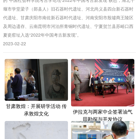
山东
河南
湖北
湖南
堰市学堂梁子（郧县人）旧石器时代遗址、河北尚义县四台新石器时
广东
广西
海南
重庆
代遗址、甘肃庆阳市南佐新石器时代遗址、河南安阳市殷墟商王陵区
及周边遗存、云南昆明市河泊所青铜时代遗址、宁夏贺兰县苏峪口西
四川
贵州
云南
西藏
夏瓷窑址入选“2022年中国考古新发现”。
陕西
甘肃
青海
宁夏
2023-02-22
新疆
内蒙古
黑龙江
多语种频道
English
Español
Français
عربى
Русский язык
日本語
한국어
甘肃敦煌：开展研学活动 传
伊拉克与两家中企签署油气
承敦煌文化
Deutsch
Português
田勘探与开发协议