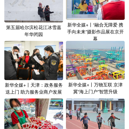
新华全媒+丨“融合无障爱 携
第五届哈尔滨松花江冰雪嘉
手向未来”摄影作品展在京开
年华闭园
幕
新华全媒+丨万物互联 京津
新华全媒+丨天津：政务服务
冀“海上门户”智慧升级
送上门 助力服务业商户发展