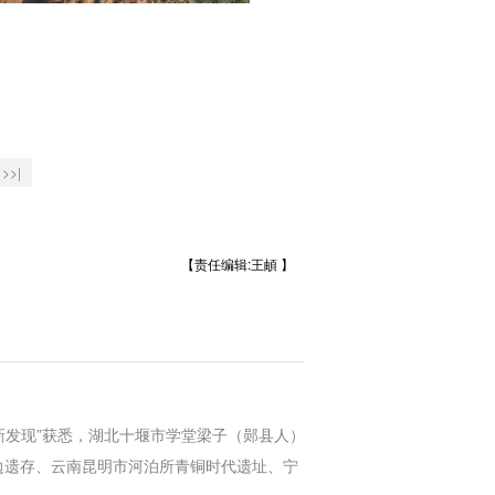
>>|
【责任编辑:王頔 】
新发现”获悉，湖北十堰市学堂梁子（郧县人）
边遗存、云南昆明市河泊所青铜时代遗址、宁