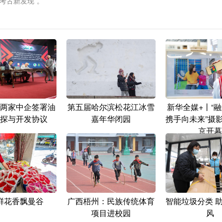
国考古新发现”。
两家中企签署油
第五届哈尔滨松花江冰雪
新华全媒+丨“
探与开发协议
嘉年华闭园
携手向未来”摄
京开幕
鲜花香飘曼谷
广西梧州：民族传统体育
智能垃圾分类 
项目进校园
风