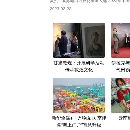
夏贺兰县苏峪口西夏瓷窑址入选“2022年中
2023-02-22
甘肃敦煌：开展研学活动
伊拉克与
传承敦煌文化
气田勘
新华全媒+丨万物互联 京津
云南
冀“海上门户”智慧升级