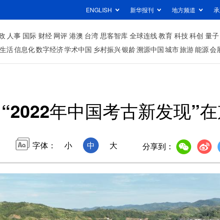
ENGLISH
新华报刊
地方频道
承
政
人事
国际
财经
网评
港澳
台湾
思客智库
全球连线
教育
科技
科创
量子
生活
信息化
数字经济
学术中国
乡村振兴
银龄
溯源中国
城市
旅游
能源
会
“2022年中国考古新发现”
字体：
小
中
大
分享到：