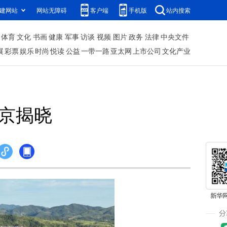
建网站
网站无障碍
客户端
手机版
站内搜索
体育
文化
书画
健康
军事
访谈
视频
图片
政务
法律
中央文件
展
彩票
娱乐
时尚
悦读
公益
一带一路
亚太网
上市公司
文化产业
在京揭晓