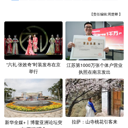
山东
河南
湖北
湖南
广东
广西
海南
重庆
【责任编辑:周楚卿 】
四川
贵州
云南
西藏
陕西
甘肃
青海
宁夏
新疆
内蒙古
黑龙江
“六礼·张效奇”时装发布在京
江苏第1000万张个体户营业
多语种频道
举行
执照在南京发出
English
Español
Français
عربى
Русский язык
日本語
한국어
Deutsch
Português
拉萨：山寺桃花引客来
新华全媒+丨博鳌亚洲论坛突