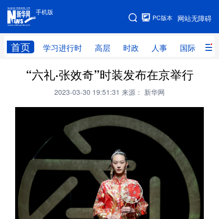
手机版
手机版
PC版本
网站无障碍
网站地图
首页
学习进行时
高层
时政
人事
国际
财
“六礼·张效奇”时装发布在京举行
学习进行时
高层
时政
人事
2023-03-30 19:51:31
来源： 新华网
国际
财经
网评
港澳
台湾
思客智库
全球连线
教育
科技
科创
量子
体育
文化
书画
健康
军事
访谈
视频
图片
政务
法律
中央文件
金融
汽车
食品
人居
信息化
数字经济