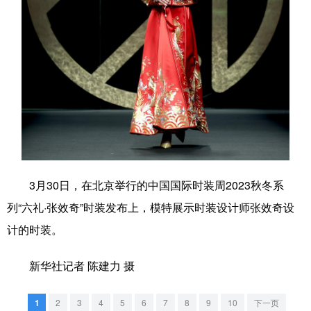
学术中国
乡村振兴
银龄
溯源中国
城市
旅游
能源
会展
彩票
娱乐
时尚
悦读
公益
一带一路
亚太网
上市公司
文化产业
3月30日，在北京举行的中国国际时装周2023秋冬系
地方频道
列“六礼·张效奇”时装发布上，模特展示时装设计师张效奇设
北京
天津
河北
山西
计的时装。
辽宁
吉林
上海
江苏
新华社记者 陈建力 摄
浙江
安徽
福建
江西
1
2
3
4
5
6
7
8
9
10
下一页