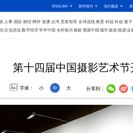
ENGLISH
新华报刊
地方频道
承
政
人事
国际
财经
网评
港澳
台湾
思客智库
全球连线
教育
科技
科创
量子
生活
信息化
数字经济
学术中国
乡村振兴
银龄
溯源中国
城市
旅游
能源
会
第十四届中国摄影艺术节
字体：
小
中
大
分享到：