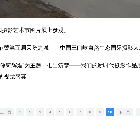
国摄影艺术节图片展上参观。
暨第五届天鹅之城——中国三门峡自然生态国际摄影大
铸辉煌”为主题，推出筑梦——我们的新时代摄影作品
的视觉盛宴。
上一页
1
2
3
4
5
6
7
8
9
10
下一页