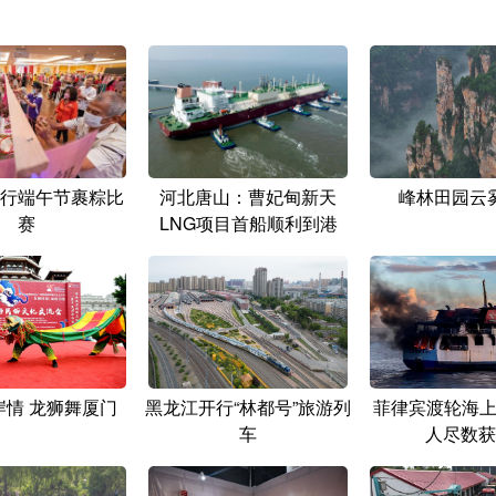
行端午节裹粽比
河北唐山：曹妃甸新天
峰林田园云
赛
LNG项目首船顺利到港
岸情 龙狮舞厦门
黑龙江开行“林都号”旅游列
菲律宾渡轮海上起
车
人尽数获