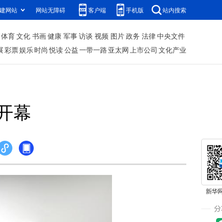
建网站
网站无障碍
客户端
手机版
站内搜索
体育
文化
书画
健康
军事
访谈
视频
图片
政务
法律
中央文件
展
彩票
娱乐
时尚
悦读
公益
一带一路
亚太网
上市公司
文化产业
开幕