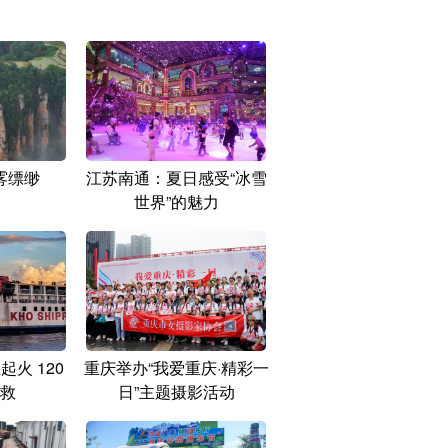
雾缥缈
江苏南通：夏日感受“冰雪
世界”的魅力
火 120
重庆举办“我爱重庆·精彩一
救
日”主题摄影活动