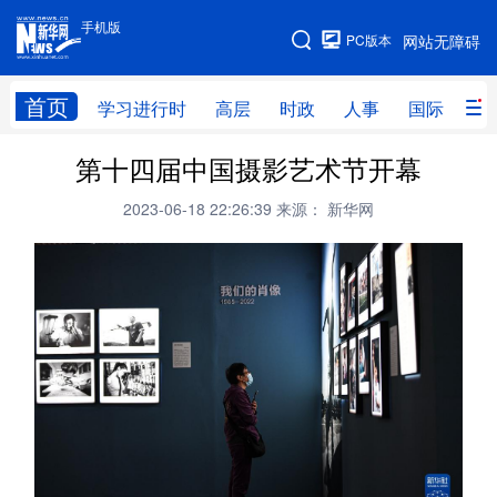
手机版
手机版
PC版本
网站无障碍
网站地图
首页
学习进行时
高层
时政
人事
国际
财
第十四届中国摄影艺术节开幕
学习进行时
高层
时政
人事
2023-06-18 22:26:39
来源： 新华网
国际
财经
网评
港澳
台湾
思客智库
全球连线
教育
科技
科创
量子
体育
文化
书画
健康
军事
访谈
视频
图片
政务
法律
中央文件
金融
汽车
食品
人居
信息化
数字经济