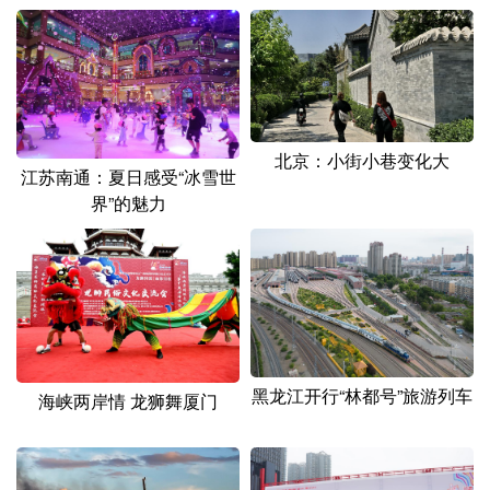
北京：小街小巷变化大
江苏南通：夏日感受“冰雪世
界”的魅力
黑龙江开行“林都号”旅游列车
海峡两岸情 龙狮舞厦门