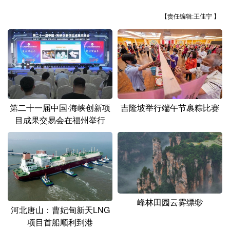
山东
河南
湖北
湖南
【责任编辑:王佳宁 】
广东
广西
海南
重庆
四川
贵州
云南
西藏
陕西
甘肃
青海
宁夏
新疆
内蒙古
黑龙江
第二十一届中国·海峡创新项
吉隆坡举行端午节裹粽比赛
目成果交易会在福州举行
多语种频道
English
Español
Français
عربى
Русский язык
日本語
한국어
Deutsch
Português
峰林田园云雾缥缈
河北唐山：曹妃甸新天LNG
项目首船顺利到港