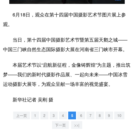
学术中国
乡村振兴
银龄
溯源中国
6月18日，观众在第十四届中国摄影艺术节图片展上参
观。
城市
旅游
能源
会展
彩票
娱乐
时尚
悦读
当日，第十四届中国摄影艺术节暨第五届天鹅之城——
中国三门峡自然生态国际摄影大展在河南省三门峡市开幕。
公益
一带一路
亚太网
上市公司
文化产业
本届艺术节以“启航新征程，金像铸辉煌”为主题，推出筑
梦——我们的新时代摄影作品展、一起向未来——中国冰雪
运动摄影大展等，为观众呈献一场丰富的视觉盛宴。
地方频道
北京
天津
河北
山西
新华社记者 吴刚 摄
辽宁
吉林
上海
江苏
上一页
1
2
3
4
5
6
7
8
9
10
浙江
安徽
福建
江西
下一页
>>|