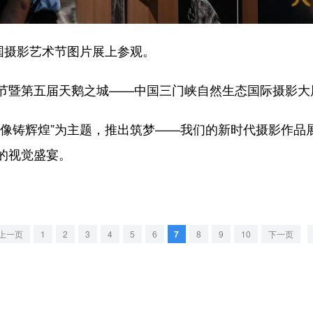
国摄影艺术节图片展上参观。
暨第五届天鹅之城——中国三门峡自然生态国际摄影大
铸辉煌”为主题，推出筑梦——我们的新时代摄影作品
的视觉盛宴。
上一页
1
2
3
4
5
6
7
8
9
10
下一页