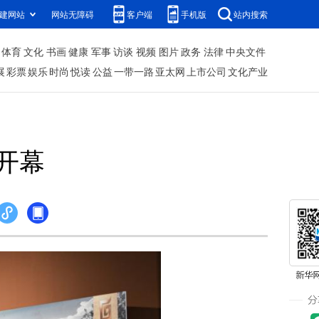
建网站
网站无障碍
客户端
手机版
站内搜索
体育
文化
书画
健康
军事
访谈
视频
图片
政务
法律
中央文件
展
彩票
娱乐
时尚
悦读
公益
一带一路
亚太网
上市公司
文化产业
开幕