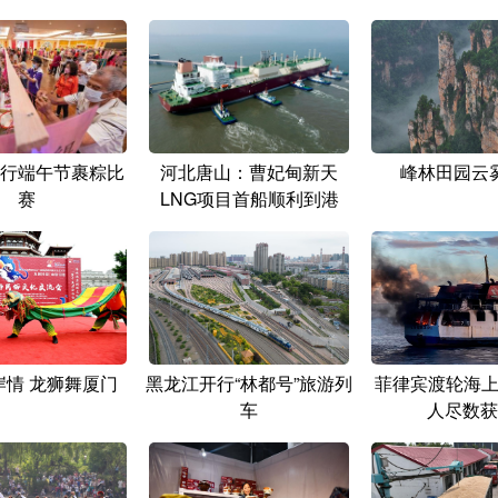
行端午节裹粽比
河北唐山：曹妃甸新天
峰林田园云
赛
LNG项目首船顺利到港
岸情 龙狮舞厦门
黑龙江开行“林都号”旅游列
菲律宾渡轮海上起
车
人尽数获