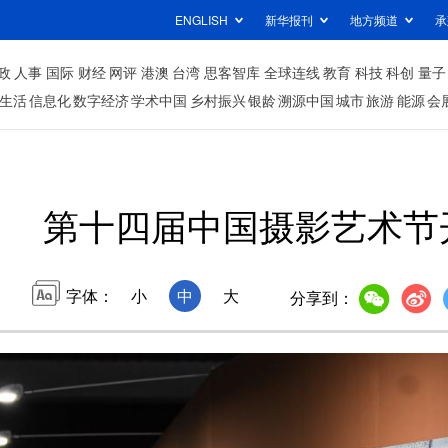
ENGLISH
新华报刊
地方频道
承
政
人事
国际
财经
网评
港澳
台湾
思客智库
全球连线
教育
科技
科创
量子
生活
信息化
数字经济
学术中国
乡村振兴
银龄
溯源中国
城市
旅游
能源
会
第十四届中国摄影艺术节
字体：
小
中
大
分享到：