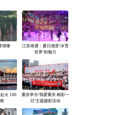
雾缥缈
江苏南通：夏日感受“冰雪
世界”的魅力
火 120
重庆举办“我爱重庆·精彩一
救
日”主题摄影活动