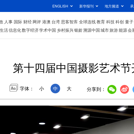
ENGLISH
新华报刊
地方频道
承
政
人事
国际
财经
网评
港澳
台湾
思客智库
全球连线
教育
科技
科创
量子
生活
信息化
数字经济
学术中国
乡村振兴
银龄
溯源中国
城市
旅游
能源
会
第十四届中国摄影艺术节
字体：
小
中
大
分享到：