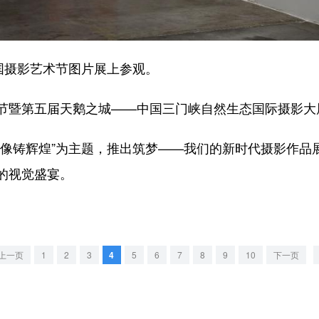
国摄影艺术节图片展上参观。
暨第五届天鹅之城——中国三门峡自然生态国际摄影大
铸辉煌”为主题，推出筑梦——我们的新时代摄影作品
的视觉盛宴。
上一页
1
2
3
4
5
6
7
8
9
10
下一页