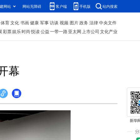
建网站
网站无障碍
客户端
手机版
站内搜索
体育
文化
书画
健康
军事
访谈
视频
图片
政务
法律
中央文件
展
彩票
娱乐
时尚
悦读
公益
一带一路
亚太网
上市公司
文化产业
开幕