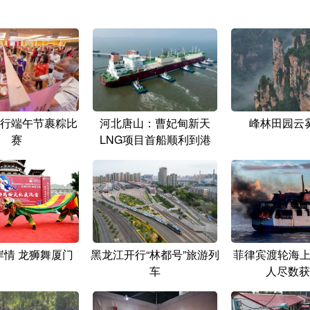
行端午节裹粽比
河北唐山：曹妃甸新天
峰林田园云
赛
LNG项目首船顺利到港
岸情 龙狮舞厦门
黑龙江开行“林都号”旅游列
菲律宾渡轮海上起
车
人尽数获