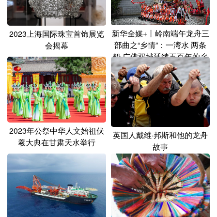
新华全媒+丨岭南端午龙舟三
2023上海国际珠宝首饰展览
部曲之“乡情”：一湾水 两条
会揭幕
船 广佛双城延续五百年的乡
情
2023年公祭中华人文始祖伏
英国人戴维·邦斯和他的龙舟
羲大典在甘肃天水举行
故事