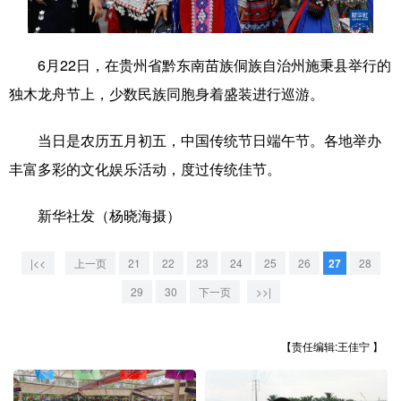
学术中国
乡村振兴
银龄
溯源中国
6月22日，在贵州省黔东南苗族侗族自治州施秉县举行的
城市
旅游
能源
会展
独木龙舟节上，少数民族同胞身着盛装进行巡游。
彩票
娱乐
时尚
悦读
当日是农历五月初五，中国传统节日端午节。各地举办
公益
一带一路
亚太网
上市公司
丰富多彩的文化娱乐活动，度过传统佳节。
文化产业
新华社发（杨晓海摄）
地方频道
|<<
上一页
21
22
23
24
25
26
27
28
29
30
下一页
>>|
北京
天津
河北
山西
辽宁
吉林
上海
江苏
【责任编辑:王佳宁 】
浙江
安徽
福建
江西