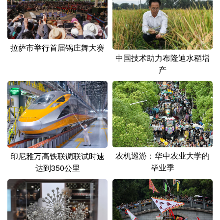
山东
河南
湖北
湖南
广东
广西
海南
重庆
四川
贵州
云南
西藏
拉萨市举行首届锅庄舞大赛
中国技术助力布隆迪水稻增
陕西
甘肃
青海
宁夏
产
新疆
内蒙古
黑龙江
多语种频道
English
Español
Français
عربى
农机巡游：华中农业大学的
印尼雅万高铁联调联试时速
Русский язык
日本語
한국어
毕业季
达到350公里
Deutsch
Português