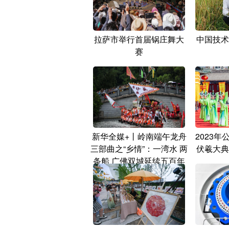
拉萨市举行首届锅庄舞大
中国技术
赛
新华全媒+丨岭南端午龙舟
2023
三部曲之“乡情”：一湾水 两
伏羲大典
条船 广佛双城延续五百年
的乡情