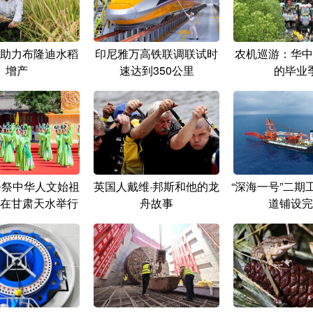
助力布隆迪水稻
印尼雅万高铁联调联试时
农机巡游：华中
增产
速达到350公里
的毕业
年公祭中华人文始祖
英国人戴维·邦斯和他的龙
“深海一号”二期
在甘肃天水举行
舟故事
道铺设完