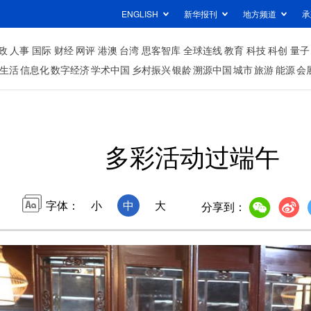
ENGLISH
新华报刊
地方频道
承
政
人事
国际
财经
网评
港澳
台湾
思客智库
全球连线
教育
科技
科创
量子
生活
信息化
数字经济
学术中国
乡村振兴
银龄
溯源中国
城市
旅游
能源
会
多彩活动过端午
字体：
小
中
大
分享到：