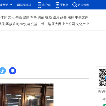
建网站
网站无障碍
客户端
手机版
站内搜索
体育
文化
书画
健康
军事
访谈
视频
图片
政务
法律
中央文件
展
彩票
娱乐
时尚
悦读
公益
一带一路
亚太网
上市公司
文化产业