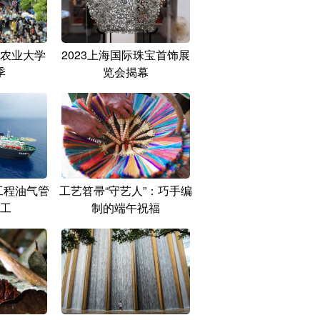
农业大学
2023上海国际珠宝首饰展
季
览会揭幕
工程油气管
工艺笤帚“守艺人”：巧手编
工
制的端午祝福