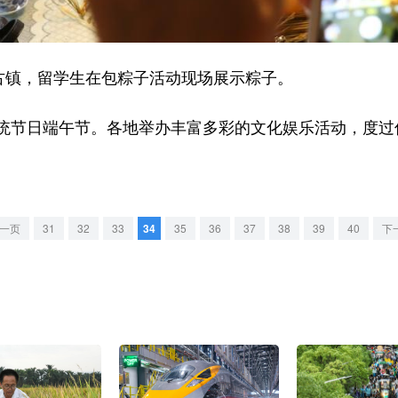
镇，留学生在包粽子活动现场展示粽子。
节日端午节。各地举办丰富多彩的文化娱乐活动，度过
一页
31
32
33
34
35
36
37
38
39
40
下