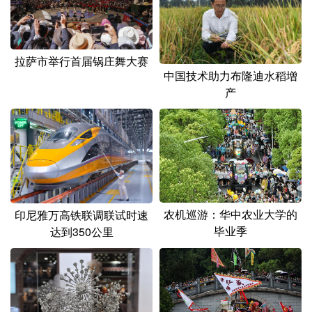
山东
河南
湖北
湖南
广东
广西
海南
重庆
拉萨市举行首届锅庄舞大赛
四川
贵州
云南
西藏
中国技术助力布隆迪水稻增
产
陕西
甘肃
青海
宁夏
新疆
内蒙古
黑龙江
多语种频道
English
Español
Français
عربى
农机巡游：华中农业大学的
印尼雅万高铁联调联试时速
毕业季
达到350公里
Русский язык
日本語
한국어
Deutsch
Português