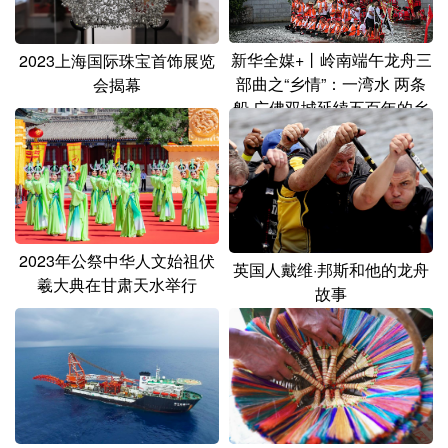
新华全媒+丨岭南端午龙舟三
2023上海国际珠宝首饰展览
部曲之“乡情”：一湾水 两条
会揭幕
船 广佛双城延续五百年的乡
情
2023年公祭中华人文始祖伏
英国人戴维·邦斯和他的龙舟
羲大典在甘肃天水举行
故事