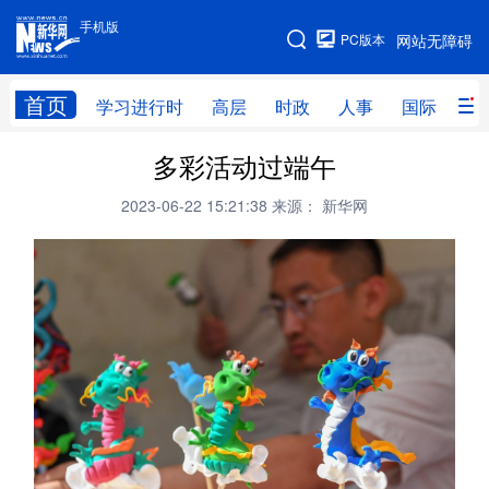
手机版
手机版
PC版本
网站无障碍
网站地图
首页
学习进行时
高层
时政
人事
国际
财
多彩活动过端午
学习进行时
高层
时政
人事
2023-06-22 15:21:38
来源： 新华网
国际
财经
网评
港澳
台湾
思客智库
全球连线
教育
科技
科创
量子
体育
文化
书画
健康
军事
访谈
视频
图片
政务
法律
中央文件
金融
汽车
食品
人居
信息化
数字经济