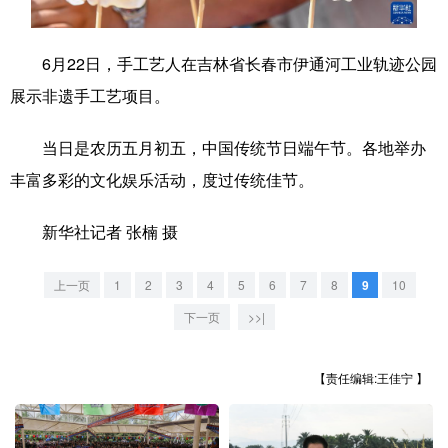
学术中国
乡村振兴
银龄
溯源中国
6月22日，手工艺人在吉林省长春市伊通河工业轨迹公园
城市
旅游
能源
会展
展示非遗手工艺项目。
彩票
娱乐
时尚
悦读
当日是农历五月初五，中国传统节日端午节。各地举办
公益
一带一路
亚太网
上市公司
丰富多彩的文化娱乐活动，度过传统佳节。
文化产业
新华社记者 张楠 摄
地方频道
上一页
1
2
3
4
5
6
7
8
9
10
下一页
>>|
北京
天津
河北
山西
辽宁
吉林
上海
江苏
【责任编辑:王佳宁 】
浙江
安徽
福建
江西