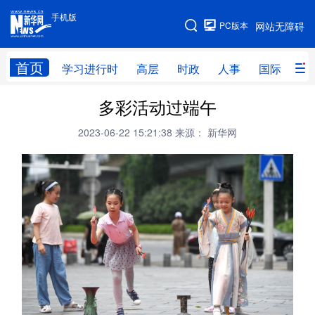
手机版
手机版
PC版本
网站无障碍
网站地图
首页
学习进行时
高层
时政
人事
国际
财
多彩活动过端午
学习进行时
高层
时政
人事
2023-06-22 15:21:38
来源： 新华网
国际
财经
网评
港澳
台湾
思客智库
全球连线
教育
科技
科创
量子
体育
文化
书画
健康
军事
访谈
视频
图片
政务
法律
中央文件
金融
汽车
食品
人居
信息化
数字经济