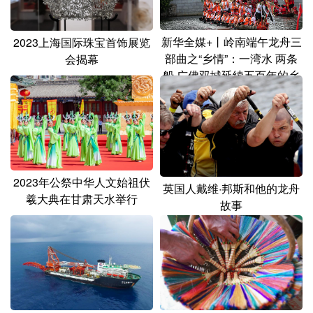
新华全媒+丨岭南端午龙舟三
2023上海国际珠宝首饰展览
部曲之“乡情”：一湾水 两条
会揭幕
船 广佛双城延续五百年的乡
情
2023年公祭中华人文始祖伏
英国人戴维·邦斯和他的龙舟
羲大典在甘肃天水举行
故事