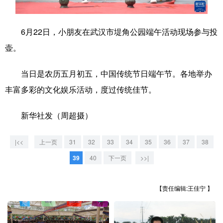
学术中国
乡村振兴
银龄
溯源中国
6月22日，小朋友在武汉市堤角公园端午活动现场参与投
城市
旅游
能源
会展
壶。
彩票
娱乐
时尚
悦读
当日是农历五月初五，中国传统节日端午节。各地举办
公益
一带一路
亚太网
上市公司
丰富多彩的文化娱乐活动，度过传统佳节。
文化产业
新华社发（周超摄）
地方频道
|<<
上一页
31
32
33
34
35
36
37
38
39
40
下一页
>>|
北京
天津
河北
山西
辽宁
吉林
上海
江苏
【责任编辑:王佳宁 】
浙江
安徽
福建
江西