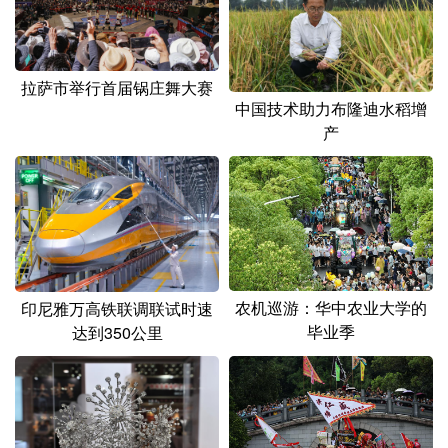
山东
河南
湖北
湖南
广东
广西
海南
重庆
拉萨市举行首届锅庄舞大赛
四川
贵州
云南
西藏
中国技术助力布隆迪水稻增
产
陕西
甘肃
青海
宁夏
新疆
内蒙古
黑龙江
多语种频道
English
Español
Français
عربى
农机巡游：华中农业大学的
印尼雅万高铁联调联试时速
毕业季
达到350公里
Русский язык
日本語
한국어
Deutsch
Português