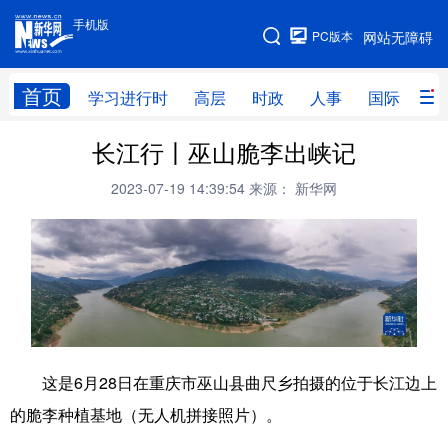
手机版
手机版
PC版本
网站无障碍
网站地图
首页
学习进行时
高层
时政
人事
国际
财
长江行丨巫山脆李出峡记
学习进行时
高层
时政
人事
2023-07-19 14:39:54
来源： 新华网
国际
财经
网评
港澳
台湾
思客智库
全球连线
教育
科技
科创
量子
体育
文化
书画
健康
军事
访谈
视频
图片
政务
这是6月28日在重庆市巫山县曲尺乡拍摄的位于长江边上
法律
中央文件
金融
汽车
的脆李种植基地（无人机拼接照片）。
食品
人居
信息化
数字经济