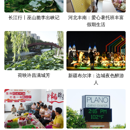
长江行丨巫山脆李出峡记
河北丰南：爱心暑托班丰富
假期生活
荷映许昌满城芳
新疆布尔津：边城夜色醉游
人