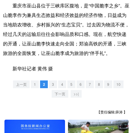
重庆市巫山县位于三峡库区腹地，是“中国脆李之乡”。巫
学术中国
乡村振兴
银龄
溯源中国
山脆李作为兼具生态效益和经济效益的经济作物，日益成为
当地助农增收、乡村振兴的“生态宝贝”。过去因为物流不便，
城市
旅游
能源
会展
经过几天的运输后往往会影响品质和口感。现在，航空快递
彩票
娱乐
时尚
悦读
的开通，让巫山脆李快速走向全国；郑渝高铁的开通，三峡
公益
一带一路
亚太网
上市公司
旅游的全面恢复，让巫山脆李成为旅游的“伴手礼”。
文化产业
新华社记者 黄伟 摄
地方频道
上一页
1
2
3
4
5
6
7
8
9
10
下一页
>>|
北京
天津
河北
山西
辽宁
吉林
上海
江苏
【责任编辑:薛涛 】
浙江
安徽
福建
江西