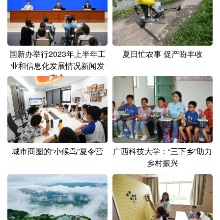
山东
河南
湖北
湖南
广东
广西
海南
重庆
四川
贵州
云南
西藏
夏日忙农事 促产盼丰收
国新办举行2023年上半年工
陕西
甘肃
青海
宁夏
业和信息化发展情况新闻发
布会
新疆
内蒙古
黑龙江
多语种频道
English
Español
Français
عربى
广西科技大学：“三下乡”助力
城市商圈的“小候鸟”夏令营
乡村振兴
Русский язык
日本語
한국어
Deutsch
Português