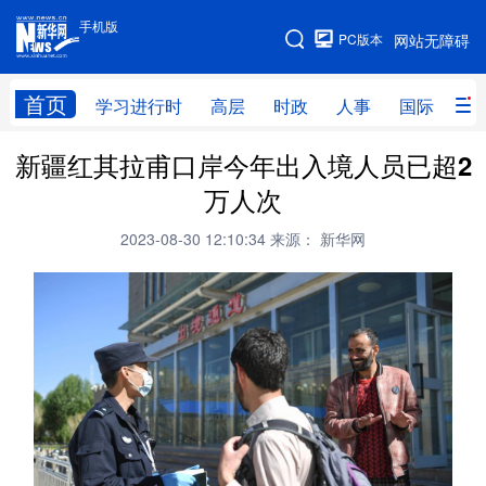
手机版
手机版
PC版本
网站无障碍
网站地图
首页
学习进行时
高层
时政
人事
国际
财
新疆红其拉甫口岸今年出入境人员已超2
学习进行时
高层
时政
人事
万人次
国际
财经
网评
港澳
2023-08-30 12:10:34
来源： 新华网
台湾
思客智库
全球连线
教育
科技
科创
量子
体育
文化
书画
健康
军事
访谈
视频
图片
政务
法律
中央文件
金融
汽车
食品
人居
信息化
数字经济