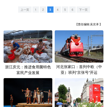
山东
河南
湖北
湖南
上一页
1
2
3
4
5
6
下一页
广东
广西
海南
重庆
四川
贵州
云南
西藏
【责任编辑:吴京泽 】
陕西
甘肃
青海
宁夏
新疆
内蒙古
黑龙江
多语种频道
河北张家口：首列中欧（中
浙江庆元：推进食用菌特色
English
Español
Français
عربى
亚）班列“京张号”开运
富民产业发展
Русский язык
日本語
한국어
Deutsch
Português