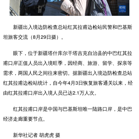
学术中国
乡村振兴
银龄
溯源中国
城市
旅游
能源
会展
新疆出入境边防检查总站红其拉甫边检站民警和巴基斯
坦旅客交流（8月29日摄）。
彩票
娱乐
时尚
悦读
公益
一带一路
亚太网
上市公司
眼下，位于新疆塔什库尔干塔吉克自治县的中巴红其拉
甫口岸正值人员出入境旺季，因经商、旅游、留学、探亲等
文化产业
需求，两国人民之间往来密切。据新疆出入境边防检查总站
红其拉甫边检站统计，自今年4月3日恢复旅客通关以来，经
地方频道
由红其拉甫口岸出入境人员已达2.1万人次。
北京
天津
河北
山西
红其拉甫口岸是中国与巴基斯坦唯一陆路口岸，是中巴
辽宁
吉林
上海
江苏
经济走廊重要节点。
浙江
安徽
福建
江西
新华社记者 胡虎虎 摄