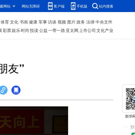
建网站
网站无障碍
客户端
手机版
站内搜索
体育
文化
书画
健康
军事
访谈
视频
图片
政务
法律
中央文件
展
彩票
娱乐
时尚
悦读
公益
一带一路
亚太网
上市公司
文化产业
朋友”