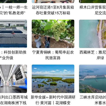
+丨一校一师一生
运河宿迁港1至8月集装箱
樟木口岸货客双
贝”的“私教老师”
吞吐量突破15万标箱
尼交流
：科技创新助推
宁夏青铜峡：葡萄串起农
西藏林芝：雅尼
产业升级
民致富路
岸绿
”首列出口墨西哥城
新华全媒+·新时代中国调研
三峡水库启动20
在湖南株洲下线
行·黄河篇丨花湖蝶变
米蓄水