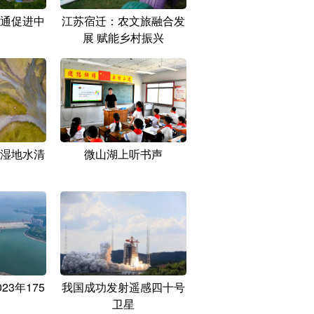
通促进中
江苏宿迁：农文旅融合发
展 赋能乡村振兴
湿地水清
微山湖上听书声
23年175
我国成功发射遥感四十号
卫星