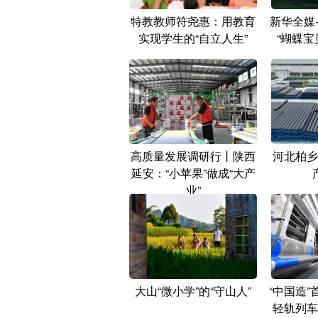
特教教师符尧惠：用教育
新华全媒
实现学生的“自立人生”
“蝴蝶宝
高质量发展调研行丨陕西
河北柏乡
延安：“小苹果”做成“大产
业”
大山“微小学”的“守山人”
“中国造
轻轨列车