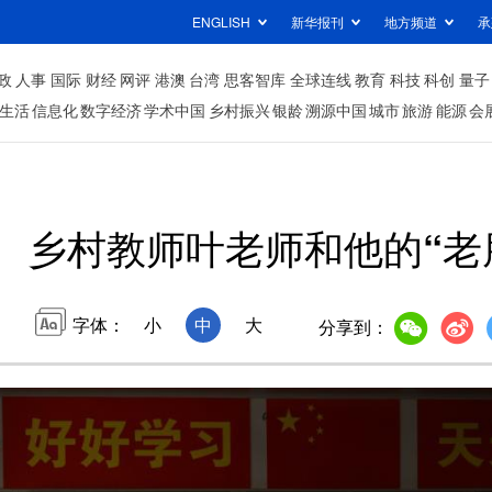
ENGLISH
新华报刊
地方频道
承
政
人事
国际
财经
网评
港澳
台湾
思客智库
全球连线
教育
科技
科创
量子
生活
信息化
数字经济
学术中国
乡村振兴
银龄
溯源中国
城市
旅游
能源
会
乡村教师叶老师和他的“老
字体：
小
中
大
分享到：