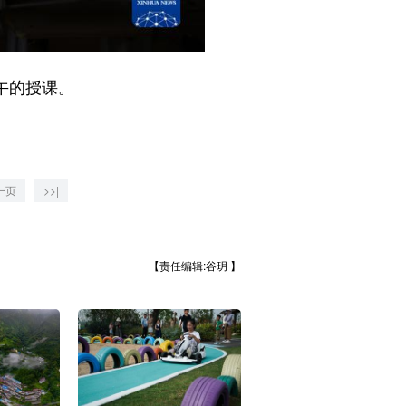
午的授课。
一页
>>|
【责任编辑:谷玥 】