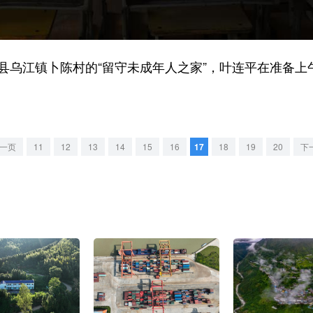
乌江镇卜陈村的“留守未成年人之家”，叶连平在准备上
一页
11
12
13
14
15
16
17
18
19
20
下