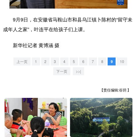
学术中国
乡村振兴
银龄
溯源中国
9月9日，在安徽省马鞍山市和县乌江镇卜陈村的“留守未
城市
旅游
能源
会展
成年人之家”，叶连平在给孩子们上课。
彩票
娱乐
时尚
悦读
新华社记者 黄博涵 摄
公益
一带一路
亚太网
上市公司
上一页
1
2
3
4
5
6
7
8
9
10
文化产业
下一页
>>|
地方频道
【责任编辑:谷玥 】
北京
天津
河北
山西
辽宁
吉林
上海
江苏
浙江
安徽
福建
江西