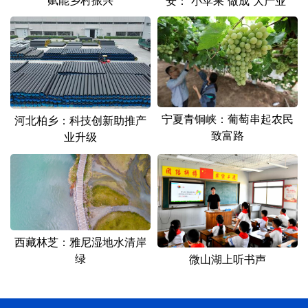
安：“小苹果”做成“大产业”
宁夏青铜峡：葡萄串起农民
河北柏乡：科技创新助推产
致富路
业升级
西藏林芝：雅尼湿地水清岸
绿
微山湖上听书声