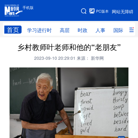
手机版
手机版
PC版本
网站无障碍
网站地图
首页
学习进行时
高层
时政
人事
国际
财
乡村教师叶老师和他的“老朋友”
学习进行时
高层
时政
人事
2023-09-10 20:29:01
来源： 新华网
国际
财经
网评
港澳
台湾
思客智库
全球连线
教育
科技
科创
量子
体育
文化
书画
健康
军事
访谈
视频
图片
政务
法律
中央文件
金融
汽车
食品
人居
信息化
数字经济