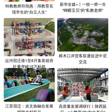
山东
河南
湖北
湖南
新华全媒+丨一校一师一生
特教教师符尧惠：用教育实
“蝴蝶宝贝”的“私教老师”
现学生的“自立人生”
广东
广西
海南
重庆
四川
贵州
云南
西藏
陕西
甘肃
青海
宁夏
新疆
内蒙古
黑龙江
樟木口岸货客双通促进中尼
运河宿迁港1至8月集装箱吞
交流
多语种频道
吐量突破15万标箱
English
Español
Français
عربى
Русский язык
日本語
한국어
Deutsch
Português
江苏宿迁：农文旅融合发展
高质量发展调研行丨陕西延
赋能乡村振兴