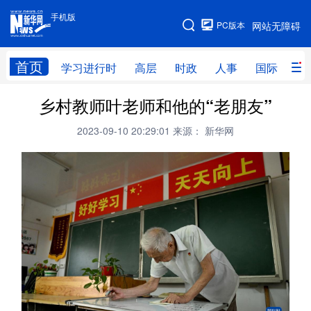
手机版
手机版
PC版本
网站无障碍
网站地图
首页
学习进行时
高层
时政
人事
国际
财
乡村教师叶老师和他的“老朋友”
学习进行时
高层
时政
人事
2023-09-10 20:29:01
来源： 新华网
国际
财经
网评
港澳
台湾
思客智库
全球连线
教育
科技
科创
量子
体育
文化
书画
健康
军事
访谈
视频
图片
政务
法律
中央文件
金融
汽车
食品
人居
信息化
数字经济