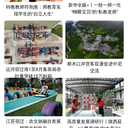
山东
河南
湖北
湖南
新华全媒+丨一校一师一生
特教教师符尧惠：用教育实
“蝴蝶宝贝”的“私教老师”
现学生的“自立人生”
广东
广西
海南
重庆
四川
贵州
云南
西藏
陕西
甘肃
青海
宁夏
新疆
内蒙古
黑龙江
樟木口岸货客双通促进中尼
运河宿迁港1至8月集装箱吞
交流
多语种频道
吐量突破15万标箱
English
Español
Français
عربى
Русский язык
日本語
한국어
Deutsch
Português
江苏宿迁：农文旅融合发展
高质量发展调研行丨陕西延
赋能乡村振兴