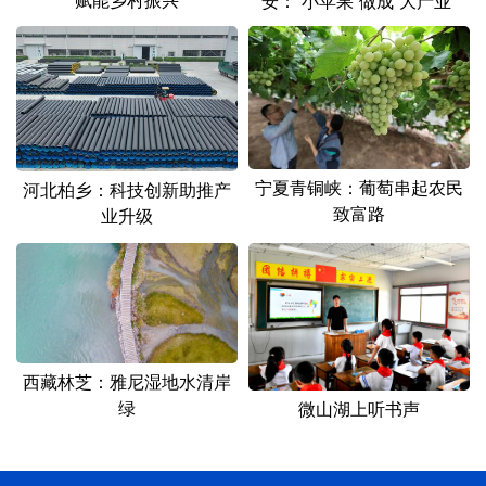
安：“小苹果”做成“大产业”
宁夏青铜峡：葡萄串起农民
河北柏乡：科技创新助推产
致富路
业升级
西藏林芝：雅尼湿地水清岸
绿
微山湖上听书声