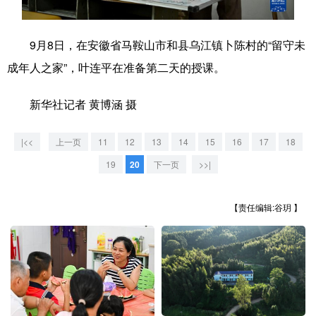
学术中国
乡村振兴
银龄
溯源中国
9月8日，在安徽省马鞍山市和县乌江镇卜陈村的“留守未
城市
旅游
能源
会展
成年人之家”，叶连平在准备第二天的授课。
彩票
娱乐
时尚
悦读
新华社记者 黄博涵 摄
公益
一带一路
亚太网
上市公司
|<<
上一页
11
12
13
14
15
16
17
18
文化产业
19
20
下一页
>>|
地方频道
【责任编辑:谷玥 】
北京
天津
河北
山西
辽宁
吉林
上海
江苏
浙江
安徽
福建
江西