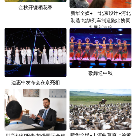
山东
河南
湖北
湖南
金秋开镰稻花香
新华全媒+丨“北京设计+河北
广东
广西
海南
重庆
制造”地铁列车制造跑出协同
发展新速度
四川
贵州
云南
西藏
陕西
甘肃
青海
宁夏
新疆
内蒙古
黑龙江
歌舞迎中秋
多语种频道
边惠中发布会在京亮相
English
Español
Français
عربى
Русский язык
日本語
한국어
Deutsch
Português
新华全媒+丨河曲草原上的黄
世贸组织报告:加强国际合作