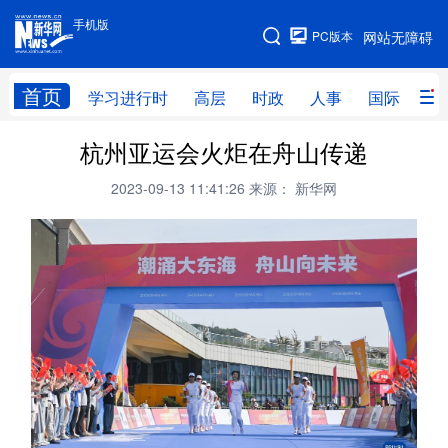
手机版
手机版
PC版本
网站无障碍
网站地图
首页
学习进行时
高层
时政
人事
国际
财
杭州亚运会火炬在舟山传递
学习进行时
高层
时政
人事
2023-09-13 11:41:26
来源： 新华网
国际
财经
网评
港澳
台湾
思客智库
全球连线
教育
科技
科创
量子
体育
文化
书画
健康
军事
访谈
视频
图片
政务
法律
中央文件
金融
汽车
食品
人居
信息化
数字经济