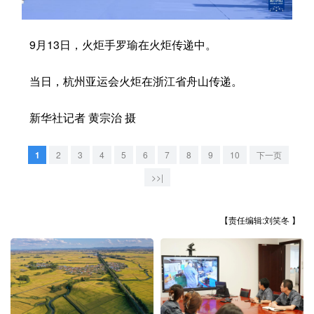
学术中国
乡村振兴
银龄
溯源中国
9月13日，火炬手罗瑜在火炬传递中。
城市
旅游
能源
会展
当日，杭州亚运会火炬在浙江省舟山传递。
彩票
娱乐
时尚
悦读
公益
一带一路
亚太网
上市公司
新华社记者 黄宗治 摄
文化产业
1
2
3
4
5
6
7
8
9
10
下一页
>>|
地方频道
【责任编辑:刘笑冬 】
北京
天津
河北
山西
辽宁
吉林
上海
江苏
浙江
安徽
福建
江西