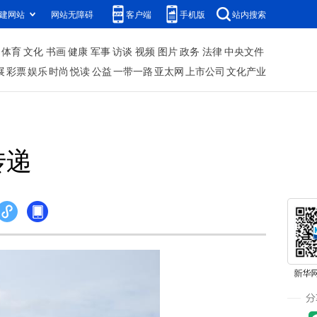
建网站
网站无障碍
客户端
手机版
站内搜索
体育
文化
书画
健康
军事
访谈
视频
图片
政务
法律
中央文件
展
彩票
娱乐
时尚
悦读
公益
一带一路
亚太网
上市公司
文化产业
传递