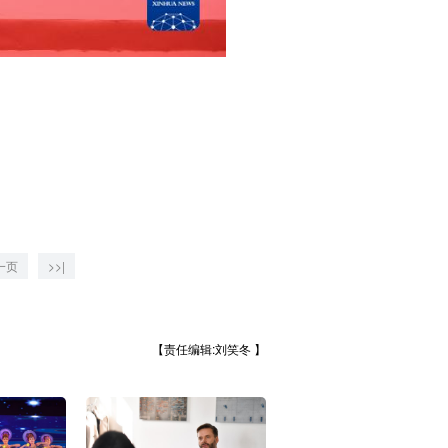
一页
>>|
【责任编辑:刘笑冬 】