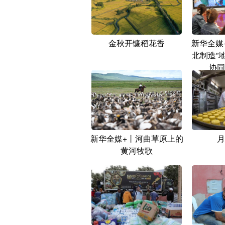
金秋开镰稻花香
新华全媒
北制造”
协同
新华全媒+丨河曲草原上的
月
黄河牧歌