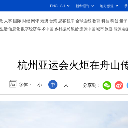
ENGLISH
新华报刊
地方频道
承
政
人事
国际
财经
网评
港澳
台湾
思客智库
全球连线
教育
科技
科创
量子
生活
信息化
数字经济
学术中国
乡村振兴
银龄
溯源中国
城市
旅游
能源
会
杭州亚运会火炬在舟山
字体：
小
中
大
分享到：