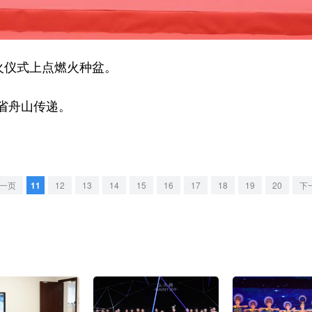
火仪式上点燃火种盆。
省舟山传递。
一页
11
12
13
14
15
16
17
18
19
20
下