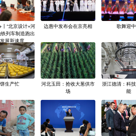
+丨“北京设计+河
边惠中发布会在京亮相
歌舞迎中
地铁列车制造跑出
发展新速度
饼生产忙
河北玉田：抢收大葱供市
浙江德清：科技
场
能