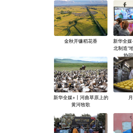
金秋开镰稻花香
新华全媒
北制造”
协同
新华全媒+丨河曲草原上的
月
黄河牧歌