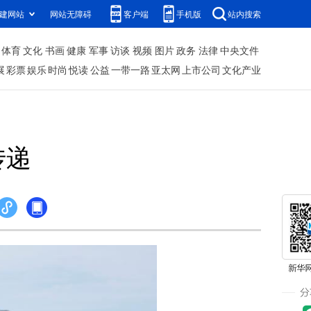
建网站
网站无障碍
客户端
手机版
站内搜索
体育
文化
书画
健康
军事
访谈
视频
图片
政务
法律
中央文件
展
彩票
娱乐
时尚
悦读
公益
一带一路
亚太网
上市公司
文化产业
传递