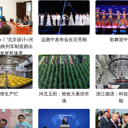
+丨“北京设计+河
边惠中发布会在京亮相
歌舞迎中
地铁列车制造跑出
发展新速度
饼生产忙
河北玉田：抢收大葱供市
浙江德清：科技
场
能