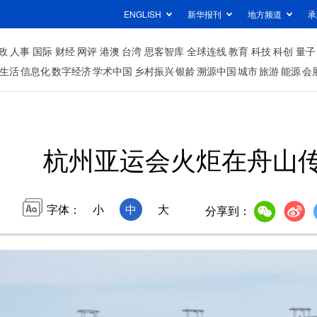
ENGLISH
新华报刊
地方频道
承
政
人事
国际
财经
网评
港澳
台湾
思客智库
全球连线
教育
科技
科创
量子
生活
信息化
数字经济
学术中国
乡村振兴
银龄
溯源中国
城市
旅游
能源
会
杭州亚运会火炬在舟山
字体：
小
中
大
分享到：