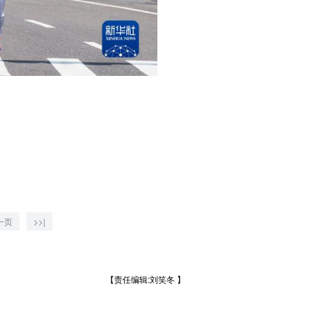
一页
>>|
【责任编辑:刘笑冬 】