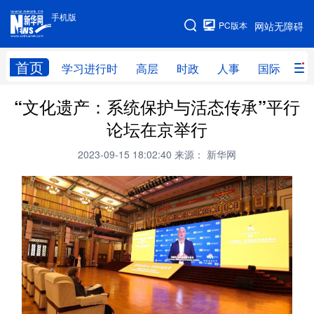
手机版
手机版
PC版本
网站无障碍
网站地图
首页
学习进行时
高层
时政
人事
国际
财
“文化遗产：系统保护与活态传承”平行
学习进行时
高层
时政
人事
论坛在京举行
国际
财经
网评
港澳
2023-09-15 18:02:40
来源： 新华网
台湾
思客智库
全球连线
教育
科技
科创
量子
体育
文化
书画
健康
军事
访谈
视频
图片
政务
法律
中央文件
金融
汽车
食品
人居
信息化
数字经济