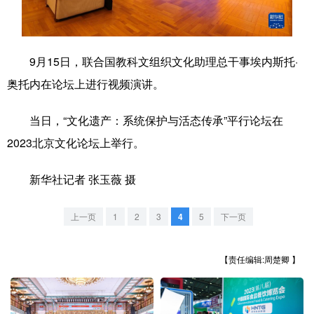
学术中国
乡村振兴
银龄
溯源中国
城市
旅游
能源
会展
9月15日，联合国教科文组织文化助理总干事埃内斯托·
奥托内在论坛上进行视频演讲。
彩票
娱乐
时尚
悦读
公益
一带一路
亚太网
上市公司
当日，“文化遗产：系统保护与活态传承”平行论坛在
2023北京文化论坛上举行。
文化产业
新华社记者 张玉薇 摄
地方频道
上一页
1
2
3
4
5
下一页
北京
天津
河北
山西
辽宁
吉林
上海
江苏
【责任编辑:周楚卿 】
浙江
安徽
福建
江西