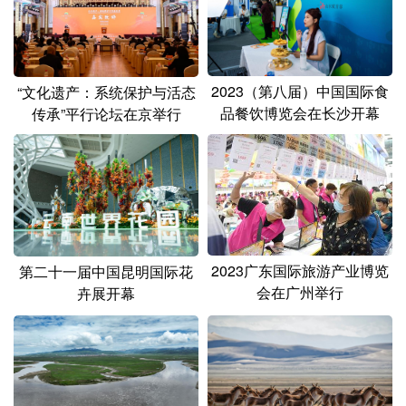
山东
河南
湖北
湖南
广东
广西
海南
重庆
四川
贵州
云南
西藏
2023（第八届）中国国际食
“文化遗产：系统保护与活态
品餐饮博览会在长沙开幕
传承”平行论坛在京举行
陕西
甘肃
青海
宁夏
新疆
内蒙古
黑龙江
多语种频道
English
Español
Français
عربى
2023广东国际旅游产业博览
第二十一届中国昆明国际花
会在广州举行
卉展开幕
Русский язык
日本語
한국어
Deutsch
Português