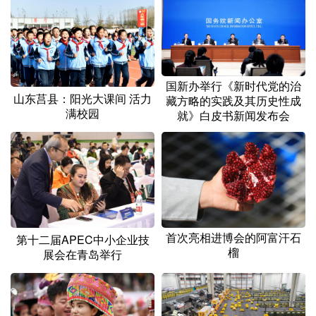
山东
河南
湖北
湖南
广东
广西
海南
重庆
四川
贵州
云南
西藏
国新办举行《新时代党的治
陕西
甘肃
青海
宁夏
山东莒县：阳光大课间 活力
藏方略的实践及其历史性成
满校园
就》白皮书新闻发布会
新疆
内蒙古
黑龙江
多语种频道
English
Español
Français
عربى
Русский язык
日本語
한국어
首次亮相进博会的阿富汗石
第十二届APEC中小企业技
榴
展会在青岛举行
Deutsch
Português