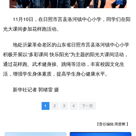
学术中国
乡村振兴
银龄
溯源中国
11月10日，在日照市莒县洛河镇中心小学，同学们在阳
城市
旅游
能源
会展
光大课间参加花样跑活动。
彩票
娱乐
时尚
悦读
地处沂蒙革命老区的山东省日照市莒县洛河镇中心小学
公益
一带一路
亚太网
上市公司
积极开展以“多彩课间 快乐阳光”为主题的阳光大课间活动，
文化产业
通过花样跑、武术健身操、跳绳等活动，丰富校园文化生
活，增强学生身体素质，提高学生身心健康水平。
地方频道
新华社记者 郭绪雷 摄
北京
天津
河北
山西
1
2
3
4
下一页
辽宁
吉林
上海
江苏
【责任编辑:周楚卿 】
浙江
安徽
福建
江西