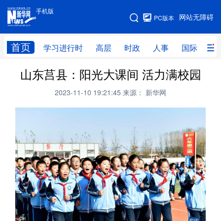
手机版
手机版
网站无障碍
PC版本
网站地图
首页
学习进行时
高层
时政
人事
国际
财
山东莒县：阳光大课间 活力满校园
学习进行时
高层
时政
人事
2023-11-10 19:21:45
来源： 新华网
国际
财经
网评
港澳
台湾
思客智库
全球连线
教育
科技
科创
量子
体育
文化
书画
健康
军事
访谈
视频
图片
政务
法律
中央文件
金融
汽车
食品
人居
信息化
数字经济