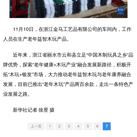
学术中国
乡村振兴
银龄
溯源中国
城市
旅游
能源
会展
11月10日，在浙江金马工艺品有限公司的车间内，工作
彩票
娱乐
时尚
悦读
人员在生产老年益智木玩产品。
公益
一带一路
亚太网
上市公司
近年来，浙江省丽水市云和县立足“中国木制玩具之乡”品
文化产业
牌优势，探索“老年健康+木玩产业”融合发展新路径，积极开
拓“木玩+银发”市场，大力推动老年益智木玩与老年康养融合
发展，目前已推出“老年木玩”产品两百余款，走出一条特色产
地方频道
业发展之路。
北京
天津
河北
山西
新华社记者 徐昱 摄
辽宁
吉林
上海
江苏
浙江
安徽
福建
江西
上一页
1
2
3
4
5
6
7