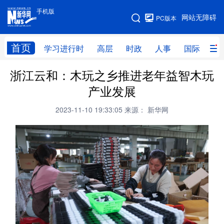
手机版
手机版
网站无障碍
PC版本
网站地图
首页
学习进行时
高层
时政
人事
国际
财
浙江云和：木玩之乡推进老年益智木玩
学习进行时
高层
时政
人事
产业发展
国际
财经
网评
港澳
2023-11-10 19:33:05
来源： 新华网
台湾
思客智库
全球连线
教育
科技
科创
量子
体育
文化
书画
健康
军事
访谈
视频
图片
政务
法律
中央文件
金融
汽车
食品
人居
信息化
数字经济