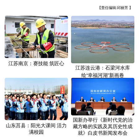
山东
河南
湖北
湖南
【责任编辑:邱丽芳 】
广东
广西
海南
重庆
四川
贵州
云南
西藏
陕西
甘肃
青海
宁夏
新疆
内蒙古
黑龙江
江苏南京：赛技能 筑匠心
江苏连云港：石梁河水库
绘“幸福河湖”新画卷
多语种频道
English
Español
Français
عربى
Русский язык
日本語
한국어
Deutsch
Português
国新办举行《新时代党的治
山东莒县：阳光大课间 活力
藏方略的实践及其历史性成
满校园
就》白皮书新闻发布会